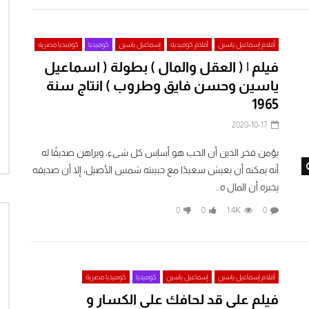
أفلام إسماعيل ياسين
أفلام كوميدية
إسماعيل ياسين
كوميديا
كوميديا مصرية
فيلم | ( العقل والمال ) بطولة ( اسماعيل
ياسين وحسن فايق وطروب ) انتاج سنة
1965
2020-10-17
يؤمن فخر الدين أن الحب هو أساس كل شىء، ويراهن صديقًا له
Watch Later
أنه يمكنه أن يعيش سعيدًا مع حبيبته شمس الأصيل، إلا أن صديقه
يخبره أن المال ه...
0
0
1.4K
0
أفلام إسماعيل ياسين
إسماعيل ياسين
كوميديا
كوميديا مصرية
فيلم على قد لحافك على الكسار و