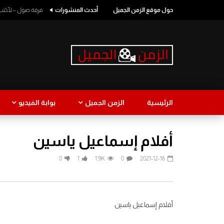
حول موقع الزمن الجميل
أحدث المنشورات
فرقة صول – لأكتب اسمك
الرئيسية
الزمن الجميل
بوابة الفيديو
طرب
كوميدي
أفلام إسماعيل ياسين
0
1
1.9K
0
2021-12-16
طرب لبناني
نجاة الصغ
أفلام إسماعيل ياسين
Watch Later
1