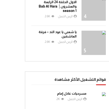
الاول الحلقة 24 الرابعة
والعشرون│ Bab Al Hara
season 1
4
الزمن الجميل
2.6K
يا شعبي يا عود الند – فرقة
العاشقين
الزمن الجميل
2.6K
5
قوائم التشغيل الأكثر مشاهدة
مسرحيات عادل إمام
الزمن الجميل
2K