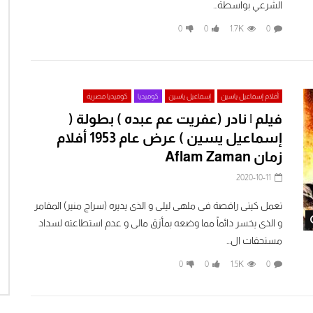
الشرعي بواسطة...
0
0
1.7K
0
أفلام إسماعيل ياسين
إسماعيل ياسين
كوميديا
كوميديا مصرية
فيلم | نادر (عفريت عم عبده ) بطولة (
إسماعيل يسين ) عرض عام 1953 أفلام
زمان Aflam Zaman
2020-10-11
تعمل كيتى راقصة فى ملهى ليلى و الذى يديره (سراج منير) المقامر
Watch Later
و الذى يخسر دائماً مما وضعه بمأزق مالى و عدم استطاعته لسداد
مستحقات ال...
0
0
1.5K
0