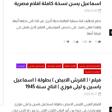
اسماعيل يسن نسخة كاملة افلام مصرية
2016-01-05
تحلم قطايف ابنة سمارة العالمة بحياة أخرى غير تلك التى تحياها أمها،
ولهذا فهى تتمرد على حسنين الموسيقي الفقير الذي يعمل في
Watch Later
فرقة أمها...
0
0
1.4K
0
أفلام إسماعيل ياسين
أفلام كاملة
أفلام كوميدية
إسماعيل ياسين
كوميديا
كوميديا مصرية
فيلم | ( القرش الابيض ) بطولة ( اسماعيل
ياسين و ليلى فوزي ) انتاج سنة 1945
2020-10-17
الفيلم العربي القرش الابيض بطوله اسماعيل ياسين و ليلي فوزى
يقع وجدي في حيرة من أمر البنات الثلاث اللاتي يدعين له الحب دون
Watch Later