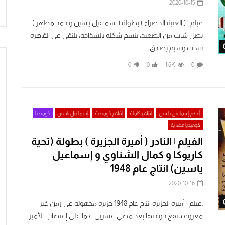
2020-10-15
فيلم | ( العتبة الخضراء ) بطولة ( اسماعيل ياسين واحمد مظهر )
يصل شاب من الصعيد، يتسم شكله بالسذاجة، يلتقى فى القاهرة
Watch Later
بشاب وسيم يصادق...
0
0
1.6K
0
أفلام إسماعيل ياسين
أفلام كاملة
أفلام كوميدية
إسماعيل ياسين
كوميديا
كوميديا مصرية
الفيلم | النادر ( أميرة الجزيرة ) بطولة (تحية
كاريوكا و كمال الشناوي و إسماعيل
ياسين) انتاج عام 1948
2020-10-16
Watch Later
.فيلم | أميرة الجزيرة انتاج عام 1948 جزيرة مجهولة في زمن غير
معروف، تقع حوادثها بعد مضي عشرين عاما على إغتصاب الأمير