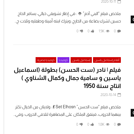
2020-10-11
ملخص فيلم “البني آدم” 👲 : في إطار تشويقي خيالي، يسافر الحاج
Watch Later
حسين لشراء بضاعة من الخارج، ويترك ابنته أمينة وطفليه وثلاث ح...
0
0
1.5K
0
أفلام إسماعيل ياسين
إسماعيل ياسين
كوميديا
كوميديا مصرية
فيلم | نادر (ست الحسن) بطولة (اسماعيل
ياسين و سامية جمال وكمال الشناوي )
انتاج سنة 1950
2020-10-14
ملخص فيلم “ست الحسن” Set Elhosn 💃 : ولايتان من الخيال تكثر
Watch Later
بينهما الحروب، فيتفق الملكان على المصاهرة لتلافي الحروب .وفي...
0
0
1.8K
0