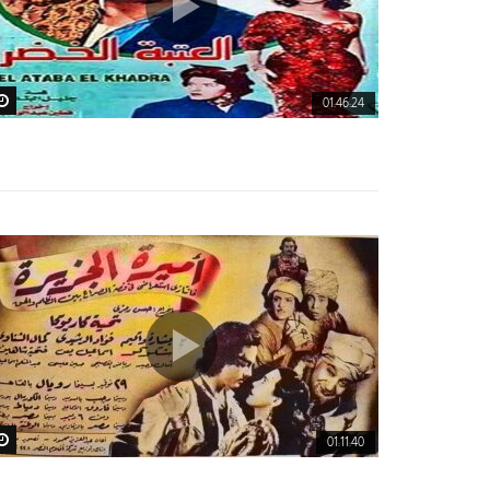
must sign in to vote
اث الفلسطيني وهي بالاصل...
01:46:24
01:11:40