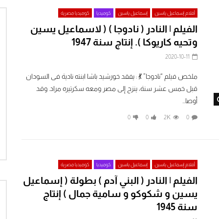
أفلام إسماعيل ياسين
إسماعيل ياسين
كوميديا
كوميديا مصرية
الفيلم | النادر ( نادوجا ) ( لاسماعيل يسين
وتحيه كاريوكا ). إنتاج سنة 1947
2020-10-11
ملخص فيلم “نادوجا” 💃 : يفقد خورشيد باشا ابنته نادية فى السودان
قبل خمس عشر سنة، ينزح إلى مصر ومعه سكرتيره مراد. وقد
Watch Later
أوصا...
0
0
2K
0
أفلام إسماعيل ياسين
إسماعيل ياسين
كوميديا
كوميديا مصرية
الفيلم | النادر ( البني آدم ) بطولة ( إسماعيل
يسين و شكوكو و سامية جمال ) إنتاج
سنة 1945