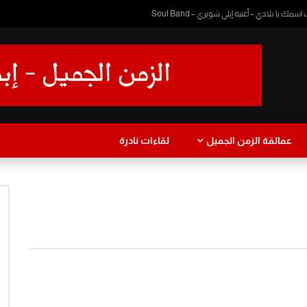
 يا بلادي – أغنية إيلي شويري – Soul Band
عمالقة الزمن الجميل
لقاءات نادرة
ا
دراما
طفولة
موسيقى
عزف
رمضان زمان
يرة
نجاة الصغيرة
Watch Later