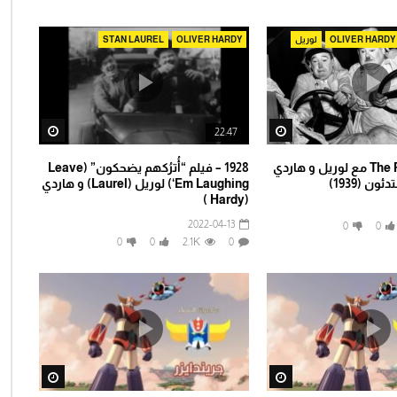
OLIVER HARDY
لوريل
OLIVER HARDY
STAN LAUREL
tch Later
Watch Later
22:47
The Flying Deuces مع لوريل و هاردي
1928 – فيلم “أُترُكهم يضحكون” (Leave
ن (1939)
‘Em Laughing) لوريل (Laurel) و هاردي
(Hardy )
2022-04-13
0
0
0
0
2.1K
0
tch Later
Watch Later