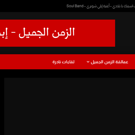
 يا بلادي – أغنية إيلي شويري – Soul Band
عمالقة الزمن الجميل
لقاءات نادرة
ا
دراما
طفولة
موسيقى
عزف
رمضان زمان
يرة
نجاة الصغيرة
Watch Later