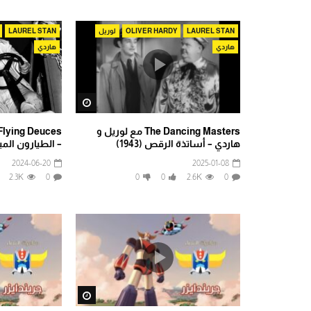
LAUREL STAN
OLIVER HARDY
لوريل
LAUREL STAN
هاردي
هاردي
Watch Later
The Dancing Masters مع لوريل و
هاردي – أساتذة الرقص (1943)
– الطيارون المبتدئو
2024-06-20
2025-01-08
2.3K
0
0
0
2.6K
0
Watch Later