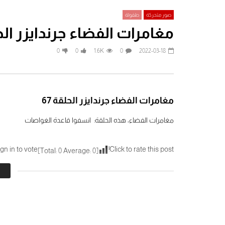
صور متحركة
طفولة
مغامرات الفضاء جرندايزر الحلق
Watch Later
0
0
1.6K
0
2022-03-18
The Dancing Masters مع لوريل و هاردي
– أساتذة الرقص (1943)
الطيارون المبتد
2024-06-20
2025-01-08
.3K
0
0
0
2.6K
0
مغامرات الفضاء جرندايزر الحلقة 67
مغامرات الفضاء، هذه الحلقة: انسفوا قاعدة الغواصات
gn in to vote
Click to rate this post!
]
0
Average:
0
[Total:
توم سوير