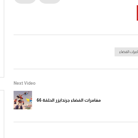
Watch Later
04:37
21:07
سوير الحلقة 12 كاملة كارتون زمان
على باب دارك – لينا شماميان
الزمن الجميل
1
Click to rate this post! [Total: 0 Average: 0]You
مرات الفضاء
Click to rate this po
must sign in to vote
Next Video
مغامرات الفضاء جرندايزر الحلقة 66