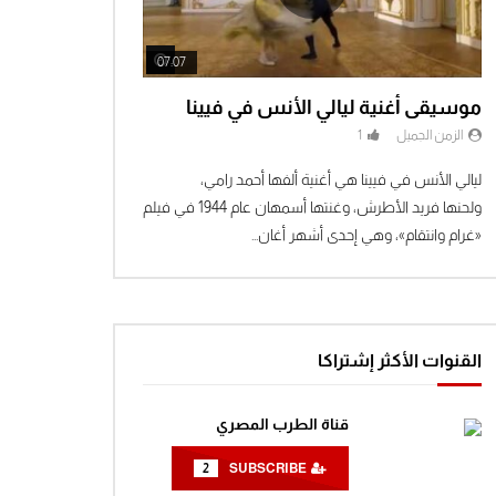
مغامرات الفضاء جرندايزر الحلقة 11
0
1.5K
Watch Later
Watch Later
07:07
موسيقى أغنية ليالي الأنس في فيينا
مغامرات الفضاء جرندايزر الحلقة 12
الزمن الجميل
1
0
1.5K
ليالي الأنس في فيينا هي أغنية ألفها أحمد رامي،
ولحنها فريد الأطرش، وغنتها أسمهان عام 1944 في فيلم
مغامرات الفضاء جرندايزر الحلقة 13
«غرام وانتقام»، وهي إحدى أشهر أغان...
0
1.4K
مغامرات الفضاء جرندايزر الحلقة 14
القنوات الأكثر إشتراكا
0
1.4K
قناة الطرب المصري
مغامرات الفضاء جرندايزر الحلقة 15
2
SUBSCRIBE
0
1.4K