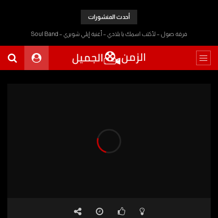
أحدث المنشورات
فرقة صول – لأكتب اسمك يا بلادي – أغنية إيلي شويري – Soul Band