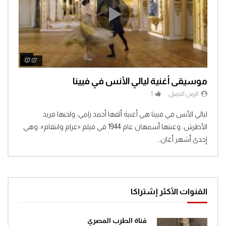
مغامرات الفضاء جرندايزر الحلقة 46
0
1.4K
مغامرات الفضاء جرندايزر الحلقة 47
ch Later
Watch Later
07:07
04:3
0
1.3K
موسيقى أغنية ليالي الأنس في فيينا
الزمن الجميل
1
مغامرات الفضاء جرندايزر الحلقة 48
Clic
ليالي الأنس في فيينا هي أغنية ألفها أحمد رامي، ولحنها فريد
1
1.4K
الأطرش، وغنتها أسمهان عام 1944 في فيلم «غرام وانتقام»، وهي
إحدى أشهر أغان...
مغامرات الفضاء جرندايزر الحلقة 49
0
1.4K
القنوات الأكثر إشتراكا
مغامرات الفضاء جرندايزر الحلقة 50
0
1.4K
قناة الطرب المصري