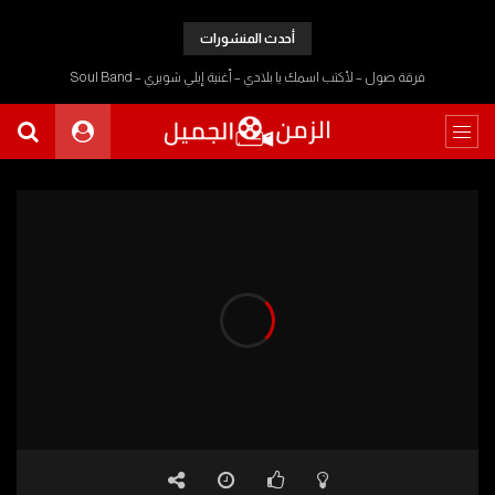
أحدث المنشورات
فرقة صول – لأكتب اسمك يا بلادي – أغنية إيلي شويري – Soul Band