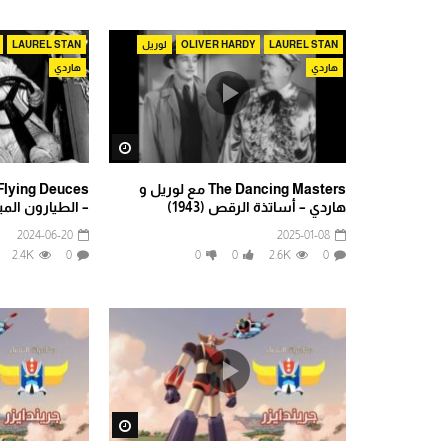
LAUREL STAN
OLIVER HARDY
لوريل
LAUREL STAN
هاردي
هاردي
Watch Later
The Dancing Masters مع لوريل و
هاردي – أساتذة الرقص (1943)
– الطيارون المبتدئو
2024-06-20
2025-01-08
2.4K
0
0
0
2.6K
0
Watch Later