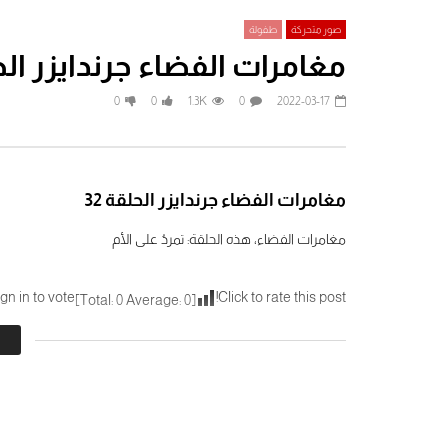
صور متحركة
طفولة
مغامرات الفضاء جرندايزر الحلق
Watch Later
0
0
1.3K
0
2022-03-17
The Dancing Masters مع لوريل و هاردي
– أساتذة الرقص (1943)
الطيارون المبتد
2024-06-20
2025-01-08
.4K
0
0
0
2.6K
0
مغامرات الفضاء جرندايزر الحلقة 32
مغامرات الفضاء، هذه الحلقة: تمردُ على الأم
gn in to vote
Click to rate this post!
]
0
Average:
0
[Total:
توم سوير