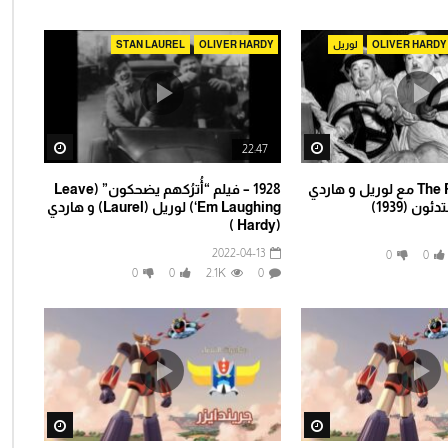
OLIVER HARDY
لوريل
OLIVER HARDY
STAN LAUREL
tch Later
Watch Later
22:47
The Flying Deuces مع لوريل و هاردي
1928 – فيلم “أُترُكهم يضحكون” (Leave
ن (1939)
‘Em Laughing) لوريل (Laurel) و هاردي
(Hardy )
2022-04-13
0
0
0
0
2.1K
0
tch Later
Watch Later