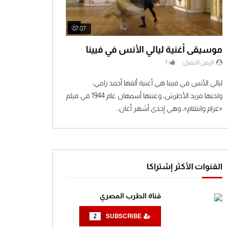
مغامرات الفضاء جرندايزر الحلقة 11
0
1.5K
Watch Later
Watch Later
07:07
موسيقى أغنية ليالي الأنس في فيينا
مغامرات الفضاء جرندايزر الحلقة 12
الزمن الجميل
1
0
1.5K
ليالي الأنس في فيينا هي أغنية ألفها أحمد رامي،
ولحنها فريد الأطرش، وغنتها أسمهان عام 1944 في فيلم
مغامرات الفضاء جرندايزر الحلقة 13
«غرام وانتقام»، وهي إحدى أشهر أغان...
0
1.4K
مغامرات الفضاء جرندايزر الحلقة 14
القنوات الأكثر إشتراكا
0
1.5K
قناة الطرب المصري
مغامرات الفضاء جرندايزر الحلقة 15
2
SUBSCRIBE
0
1.4K