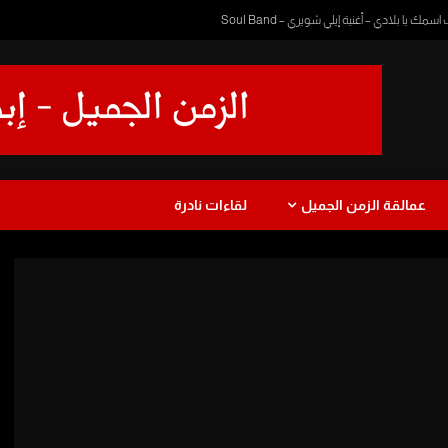
 يا بلادي – أغنية إيلي شويري – Soul Band
عمالقة الزمن الجميل
لقاءات نادرة
ا
دراما
طفولة
موسيقى
عزف
رمضان زمان
يرة
نجاة الصغيرة
Watch Later