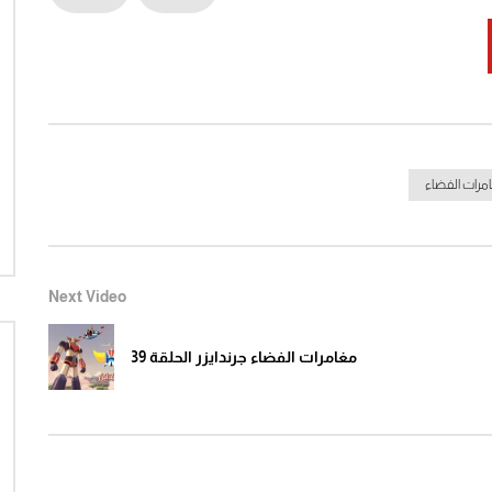
Watch Later
04:37
21:07
سوير الحلقة 12 كاملة كارتون زمان
على باب دارك – لينا شماميان
الزمن الجميل
1
Click to rate this post! [Total: 0 Average: 0]You
مرات الفضاء
Click to rate this po
must sign in to vote
Next Video
مغامرات الفضاء جرندايزر الحلقة 39