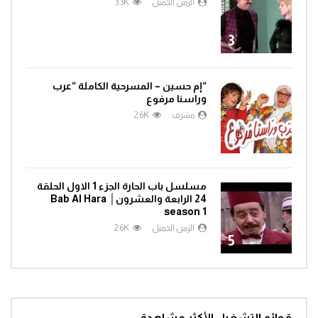
الزمن الجميل
3.3K
3
“إم حسين – المسرحية الكاملة “عرب
وراسنا مرفوع
مشرف
2.6K
4
مسلسل باب الحارة الجزء 1 الاول الحلقة
24 الرابعة والعشرون│ Bab Al Hara
season 1
الزمن الجميل
2.6K
5
قوائم التشغيل الأكثر مشاهدة