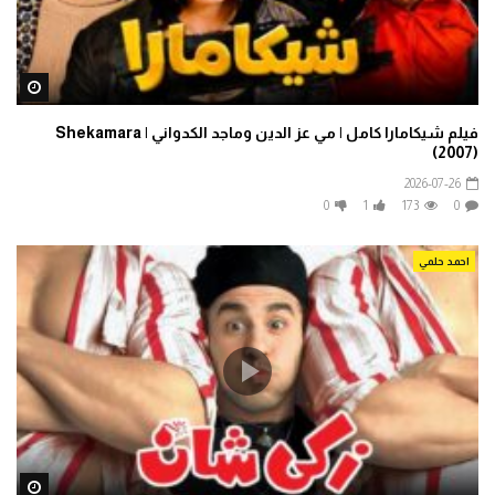
ater
فيلم شيكامارا كامل | مي عز الدين وماجد الكدواني | Shekamara
(2007)
2026-07-26
0
1
173
0
احمد حلمي
ater