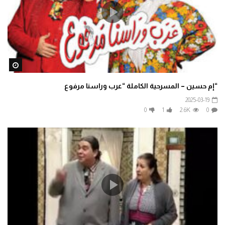
ater
“إم حسين – المسرحية الكاملة “عرب وراسنا مرفوع
2025-03-19
0
1
2.6K
0