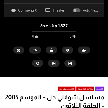
0 Comments
Theater
Auto Next
1٬527 مشاهدة
0
0
كوميديا مصرية
لطفي لبيب
ماجد الكدواني
احمد حلمي
مي عز الدين
كوميديا
كوميديا تونسية
كوميديا مغاربية
مسلسل شوفلي حل – الموسم 2005
Watch Later
– الحلقة الثلاثون