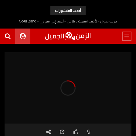
أحدث المنشورات
فرقة صول – لأكتب اسمك يا بلادي – أغنية إيلي شويري – Soul Band