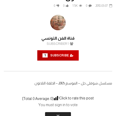
فيلم شيكامارا كامل | مي عز الدين وماجد
فيلم زكي شان | بطولة احمد
0
0
1.5K
0
2018-03-07
الكدواني | Shekamara (2007)
ياسمين عبد العزيز
2026-06-24
2026-07-26
0
0
602
0
0
1
173
0
قناة الفن التونسي
SUBSCRIBER
1
1
SUBSCRIBE
مسلسل شوفلي حل – الموسم 2005 – الحلقة الثلاثون
Click to rate this post!
]
0
Average:
0
[Total:
You must sign in to vote