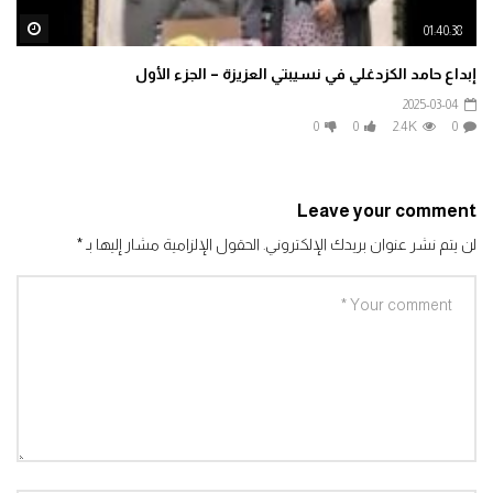
ater
01:40:38
إبداع حامد الكزدغلي في نسيبتي العزيزة – الجزء الأول
2025-03-04
0
0
2.4K
0
Leave your comment
لن يتم نشر عنوان بريدك الإلكتروني.
الحقول الإلزامية مشار إليها بـ
*