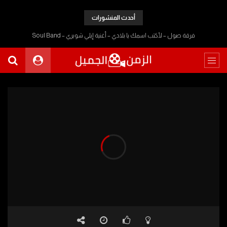
أحدث المنشورات
فرقة صول – لأكتب اسمك يا بلادي – أغنية إيلي شويري – Soul Band