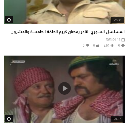
ater
26:06
المسلسل السوري النادر رمضان كريم الحلقة الخامسة والعشرون
2023-04-16
0
0
2.1K
0
ater
24:17