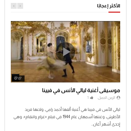
الأكثر إعجابًا
ch Later
Watch Later
07:07
04:3
موسيقى أغنية ليالي الأنس في فيينا
الزمن الجميل
1
Clic
ليالي الأنس في فيينا هي أغنية ألفها أحمد رامي، ولحنها فريد
الأطرش، وغنتها أسمهان عام 1944 في فيلم «غرام وانتقام»، وهي
إحدى أشهر أغان...