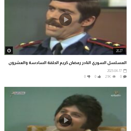
ater
28:27
المسلسل السوري النادر رمضان كريم الحلقة السادسة والعشرون
2023-04-17
0
0
2.1K
0