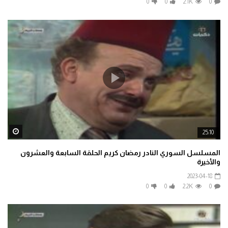
0
0
2.1K
0
ater
25:10
المسلسل السوري النادر رمضان كريم الحلقة السابعة والعشرون
والأخيرة
2023-04-18
0
0
2.2K
0