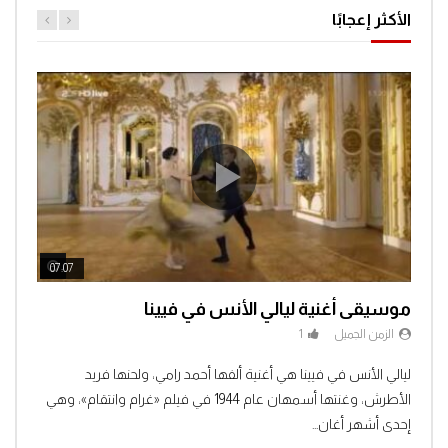
الأكثر إعجابًا
ch Later
Watch Later
07:07
04:3
موسيقى أغنية ليالي الأنس في فيينا
الزمن الجميل
1
Clic
ليالي الأنس في فيينا هي أغنية ألفها أحمد رامي، ولحنها فريد
الأطرش، وغنتها أسمهان عام 1944 في فيلم «غرام وانتقام»، وهي
إحدى أشهر أغان...