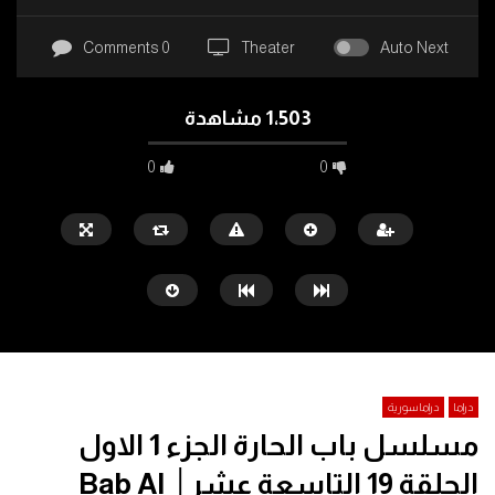
0 Comments
Theater
Auto Next
1٬503 مشاهدة
0
0
دراما
دراما سورية
مسلسل باب الحارة الجزء 1 الاول
Watch Later
25:10
الحلقة 19 التاسعة عشر│ Bab Al