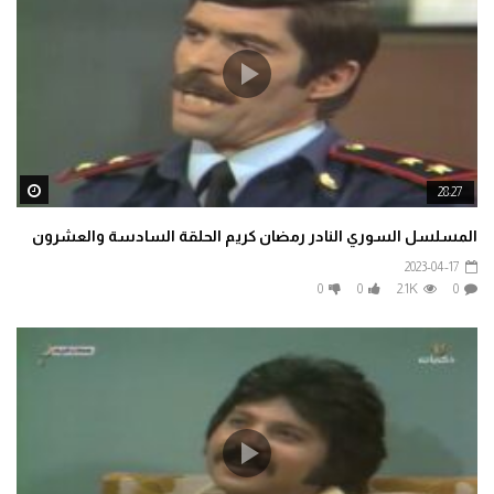
ater
28:27
المسلسل السوري النادر رمضان كريم الحلقة السادسة والعشرون
2023-04-17
0
0
2.1K
0