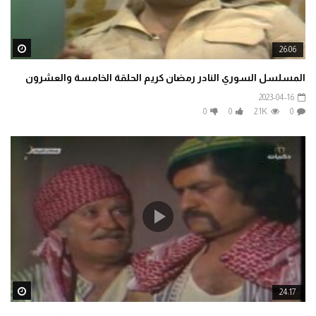
ater
26:06
المسلسل السوري النادر رمضان كريم الحلقة الخامسة والعشرون
2023-04-16
0
0
2.1K
0
ater
24:17