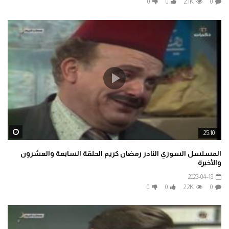
0
0
2.1K
0
ater
25:10
المسلسل السوري النادر رمضان كريم الحلقة السابعة والعشرون
والأخيرة
2023-04-18
0
0
2.2K
0