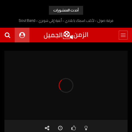
أحدث المنشورات
فرقة صول – لأكتب اسمك يا بلادي – أغنية إيلي شويري – Soul Band