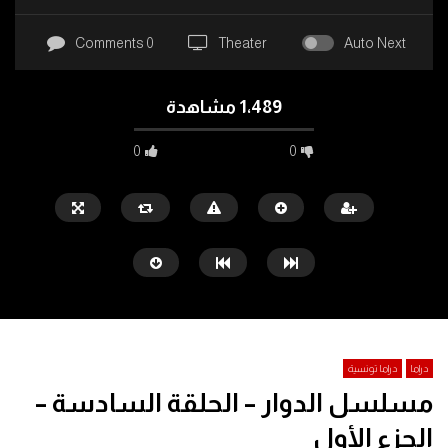
0 Comments
Theater
Auto Next
1٬489 مشاهدة
0
0
دراما
دراما تونسية
مسلسل الدوار – الحلقة السادسة –
Watch Later
25:10
الجزء الأول