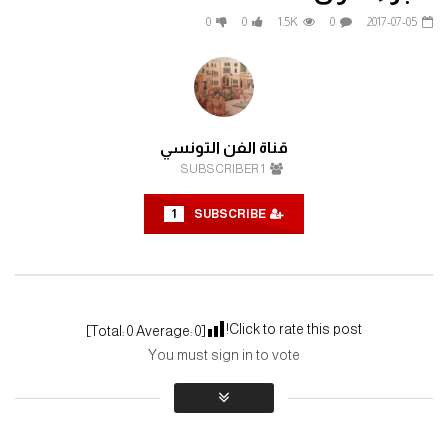
فيلم البريء (أحمد زكي)
المسلسل السوري النادر 
0
0
1.5K
0
2017-07-05
الحلقة السابعة والعشرون 
2023-09-16
2023-04-18
0
0
2.1K
0
0
0
2.2K
0
قناة الفن التونسي
SUBSCRIBER
1
1
SUBSCRIBE
Click to rate this post!
]
0
Average:
0
[Total:
You must sign in to vote