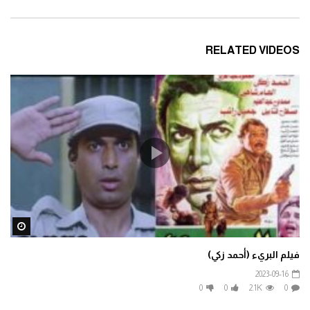
RELATED VIDEOS
ater
فيلم البريء (أحمد زكي)
2023-09-16
0
0
2.1K
0