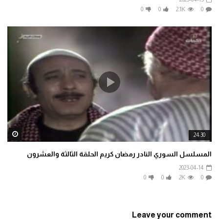
0
0
2.1K
0
ater
24:30
المسلسل السوري النادر رمضان كريم الحلقة الثالثة والعشرون
2023-04-14
0
0
2K
0
Leave your comment