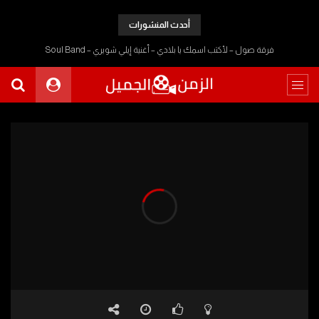
أحدث المنشورات
فرقة صول – لأكتب اسمك يا بلادي – أغنية إيلي شويري – Soul Band