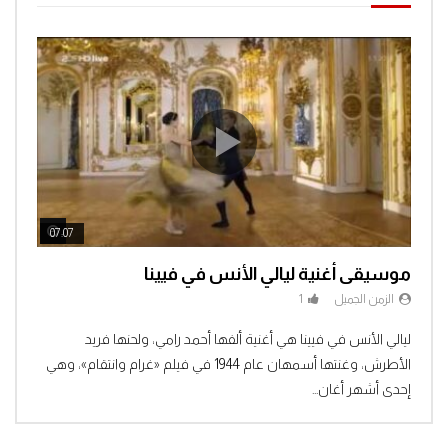
ch Later
Watch Later
07:07
04:3
موسيقى أغنية ليالي الأنس في فيينا
الزمن الجميل
1
Clic
ليالي الأنس في فيينا هي أغنية ألفها أحمد رامي، ولحنها فريد
الأطرش، وغنتها أسمهان عام 1944 في فيلم «غرام وانتقام»، وهي
إحدى أشهر أغان...