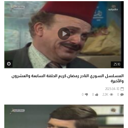
ater
25:10
المسلسل السوري النادر رمضان كريم الحلقة السابعة والعشرون
والأخيرة
2023-04-18
0
0
2.2K
0