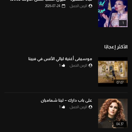
الزمن الجميل
2026-07-24
1
الأكثر إعجابًا
موسيقى أغنية ليالي الأنس في فيينا
الزمن الجميل
1
07:07
على باب دارك – لينا شماميان
الزمن الجميل
1
04:37