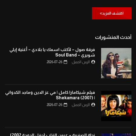
اكتشف المزيد
أحدث المنشورات
فرقة صول – لأكتب اسمك يا بلادي – أغنية إيلي
شويري – Soul Band
الزمن الجميل
2026-07-26
فيلم شيكامارا كامل | مي عز الدين وماجد الكدواني
| Shekamara (2007)
الزمن الجميل
2026-07-26
نجاة الصغيرة – عيون القلب (حفل الدوحة 2002)