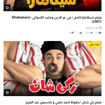
ater
فيلم شيكامارا كامل | مي عز الدين وماجد الكدواني | Shekamara
(2007)
2026-07-26
0
1
123
0
احمد حلمي
ater
فيلم زكي شان | بطولة احمد حلمي و ياسمين عبد العزيز