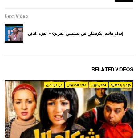
Next Video
إبداع حامد الكزدغلي في نسيبتي العزيزة – الجزء الثاني
RELATED VIDEOS
كوميديا مصرية
لطفي لبيب
ماجد الكدواني
مي عز الدين