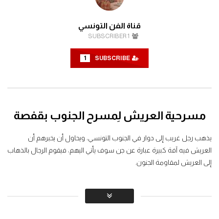
قناة الفن التونسي
SUBSCRIBER
1
1
SUBSCRIBE
مسرحية العريش لِمسرح الجنوب بقفصة
يذهب رجل غريب إلى دوار في الجنوب التونسي، ويحاول أن يخبرهم أن
العريش فيه آفة كبيرة عبارة عن جن سوف يأتي اليهم، فيقوم الرجال بالذهاب
إلى العريش لمقاومة الجنون.
ﺇﺧﺮاﺝ: عبد القادر مقداد (مخرج مسرحي) أحمد حرز الله (مخرج تلفزيوني)
ﺗﺄﻟﻴﻒ: عبدالحكيم عليمي (مؤلف)