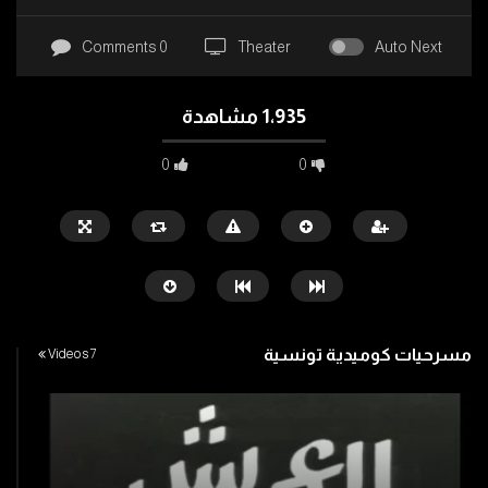
0 Comments
Theater
Auto Next
1٬935 مشاهدة
0
0
كوميديا مصرية
لطفي لبيب
ماجد الكدواني
احمد حلمي
مسرحيات كوميدية تونسية
7 Videos
مي عز الدين
Watch Later