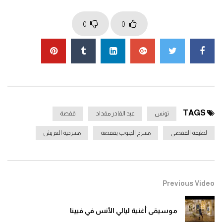
طاقم العمل: عبد القادر مقداد حمزة داود لطيفة القفصي محمد ساسي
0
0
القطاري المنصف البلدي فاضل قلنزة
Click to rate this post!
]
0
Average:
0
[Total:
You must sign in to vote
TAGS
تونس
عبد القادر مقداد
قفصة
لطيفة القفصي
مسرح الجنوب بقفصة
مسرحية العريش
Previous Video
موسيقى أغنية ليالي الأنس في فيينا