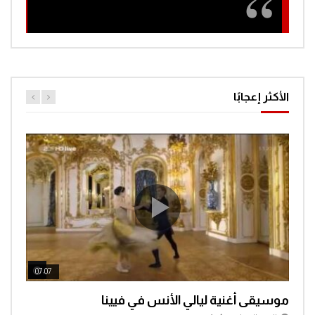
الأكثر إعجابًا
ch Later
Watch Later
07:07
04:3
موسيقى أغنية ليالي الأنس في فيينا