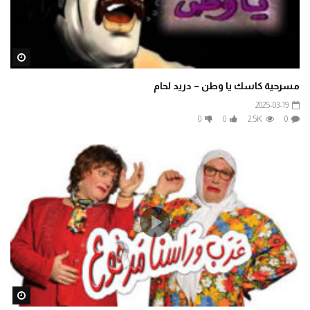
ater
مسرحية كاسك يا وطن – دريد لحام
2025-03-19
0
0
2.5K
0
ater