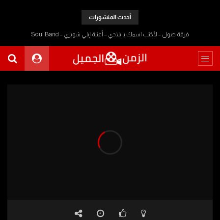
أحدث المنشورات
فرقة صول – لأكتب اسمك يا بلادي – أغنية إيلي شويري – Soul Band