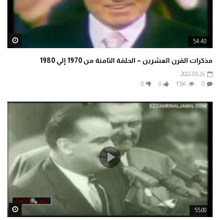
ater
54:40
مذكرات القرن العشرين – الحلقة الثامنة من 1970 إلي 1980
2022-03-26
0
0
1.5K
0
ater
55:00