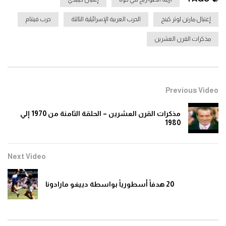
1990 إلي 2000
0
1.6K
إغتيال مارتن لوثر كينج
الحرب العربية الإسرائيلية الثالثة
حرب فيتنام
مذكرات القرن العشرين
نعمة مكحول انظاره خلخال عيشة يا منّة آش
قرّبك للواد
0
1.6K
Previous Video
رضا القلعي معزوفة جربة + ليالي الدار البيضاء
صالة الفتح 1954
مذكرات القرن العشرين – الحلقة الثامنة من 1970 إلي
0
1.5K
1980
Next Video
20 هدفاً أسطورياً بواسطة دييغو مارادونا