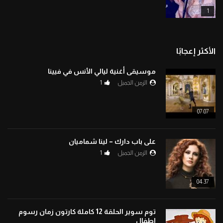
1
الأكثر إعجابًا
موسيقى أغنية ليالي الأنس في فيينا
الزمن الجميل
1
07:07
على باب دارك – لينا شماميان
الزمن الجميل
1
04:37
توم سوير الحلقة 12 كاملة كارتون زمان رسوم
اطفال