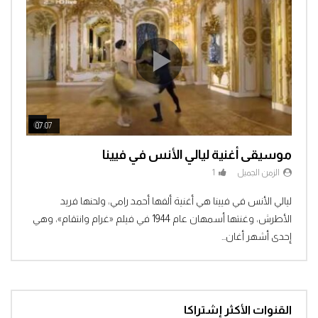
ch Later
Watch Later
07:07
04:3
موسيقى أغنية ليالي الأنس في فيينا
الزمن الجميل
1
Clic
ليالي الأنس في فيينا هي أغنية ألفها أحمد رامي، ولحنها فريد
الأطرش، وغنتها أسمهان عام 1944 في فيلم «غرام وانتقام»، وهي
إحدى أشهر أغان...
القنوات الأكثر إشتراكا