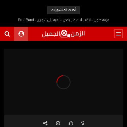
أحدث المنشورات
فرقة صول – لأكتب اسمك يا بلادي – أغنية إيلي شويري – Soul Band