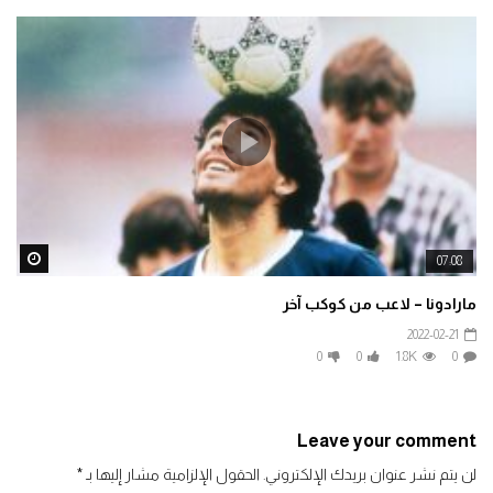
ater
07:08
مارادونا – لاعب من كوكب آخر
2022-02-21
0
0
1.8K
0
Leave your comment
لن يتم نشر عنوان بريدك الإلكتروني.
الحقول الإلزامية مشار إليها بـ
*