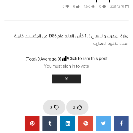
ثماني دقائق صنعت أسطورة مارادونا في
0
0
1.6K
0
2021-12-10
كأس العالم 1986
الرسمي: البطل
2022-03-28
2026-05-28
0
0
1.7K
0
0
0
335
0
مبارة المغرب والبرتغال 3 ـ 1 كأس العالم عام 1986 في المكسيك كاملة
اهداء للاخوة المغاربة
Click to rate this post!
]
0
Average:
0
[Total:
You must sign in to vote
0
0