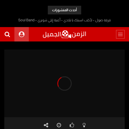
أحدث المنشورات
فرقة صول – لأكتب اسمك يا بلادي – أغنية إيلي شويري – Soul Band