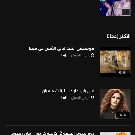
1
الأكثر إعجابًا
موسيقى أغنية ليالي الأنس في فيينا
الزمن الجميل
1
07:07
على باب دارك – لينا شماميان
الزمن الجميل
1
04:37
توم سوير الحلقة 12 كاملة كارتون زمان رسوم