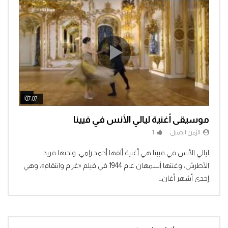
ch Later
Watch Later
07:07
04:3
موسيقى أغنية ليالي الأنس في فيينا
الزمن الجميل
1
Clic
ليالي الأنس في فيينا هي أغنية ألفها أحمد رامي، ولحنها فريد
الأطرش، وغنتها أسمهان عام 1944 في فيلم «غرام وانتقام»، وهي
إحدى أشهر أغان...