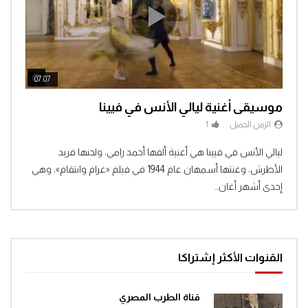
ch Later
Watch Later
07:07
04:3
موسيقى أغنية ليالي الأنس في فيينا
الزمن الجميل
1
Clic
ليالي الأنس في فيينا هي أغنية ألفها أحمد رامي، ولحنها فريد
الأطرش، وغنتها أسمهان عام 1944 في فيلم «غرام وانتقام»، وهي
إحدى أشهر أغان...
القنوات الأكثر إشتراكا
قناة الطرب المصري