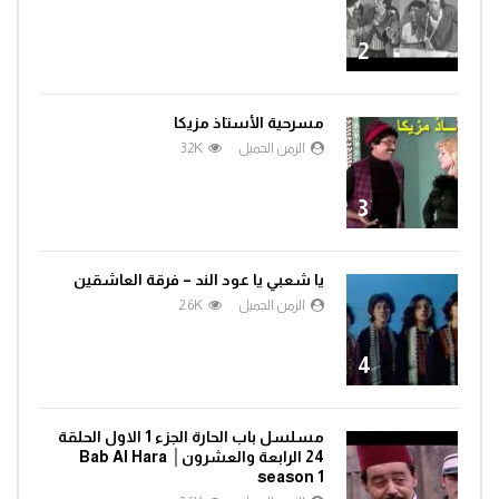
2
مسرحية الأستاذ مزيكا
الزمن الجميل
3.2K
3
يا شعبي يا عود الند – فرقة العاشقين
الزمن الجميل
2.6K
4
مسلسل باب الحارة الجزء 1 الاول الحلقة
24 الرابعة والعشرون│ Bab Al Hara
season 1