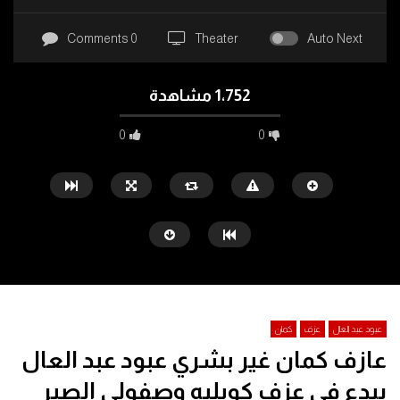
0 Comments
Theater
Auto Next
1٬752 مشاهدة
0
0
عبود عبد العال
عزف
كمان
عازف كمان غير بشري عبود عبد العال
Watch Later
12:35
05:06
يبدع في عزف كوبليه وصفولي الصبر