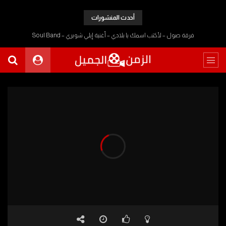
أحدث المنشورات
فرقة صول – لأكتب اسمك يا بلادي – أغنية إيلي شويري – Soul Band