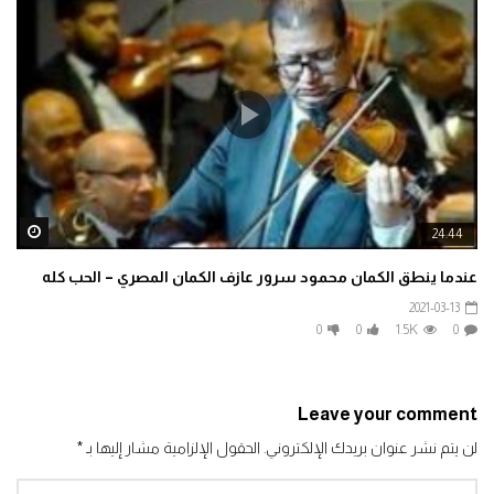
ater
24:44
عندما ينطق الكمان محمود سرور عازف الكمان المصري – الحب كله
2021-03-13
0
0
1.5K
0
Leave your comment
لن يتم نشر عنوان بريدك الإلكتروني.
الحقول الإلزامية مشار إليها بـ
*