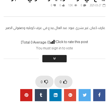
مقطوعة شيراز الرائعة لعازف الكمان
مجدي الحسيني ( عزف ) من 
0
0
1.8K
0
2021-03-27
المبدع جهاد عقل
ألمنوعات
2021-06-19
2021-12-14
0
0
1.7K
0
0
0
1.8K
0
عازف كمان غير بشري عبود عبد العال يبدع في عزف كوبليه وصفولي الصبر
Click to rate this post!
]
0
Average:
0
[Total:
You must sign in to vote
0
0