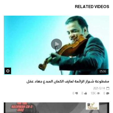
RELATED VIDEOS
ater
05:06
مقطوعة شيراز الرائعة لعازف الكمان المبدع جهاد عقل
2021-12-14
0
0
1.8K
0