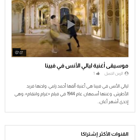
ch Later
Watch Later
07:07
04:3
موسيقى أغنية ليالي الأنس في فيينا
الزمن الجميل
1
Clic
ليالي الأنس في فيينا هي أغنية ألفها أحمد رامي، ولحنها فريد
الأطرش، وغنتها أسمهان عام 1944 في فيلم «غرام وانتقام»، وهي
إحدى أشهر أغان...
القنوات الأكثر إشتراكا