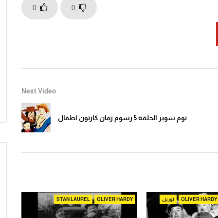
0
0
 بيكي ويُخفف من إحباطها تجاه توم.
Watch Later
04:37
21:07
تُسلط هذه الحلقة الضوء على الرابطة القوية بين توم وهاك، وتُقدم تغييرًا كبيرًا في حياة هاك المعيشية مع بناء كوخه الخاص أو منزل 
سوير الحلقة 12 كاملة كارتون زمان
على باب دارك – لينا شماميان
الزمن الجميل
1
Click to rate this post! [Total: 0 Average: 0]You
You must si
Click to rate this po
Next Video
must sign in to vote
توم سوير الحلقة 5 رسوم زمان كارتون اطفال
OLIVER HARDY
لوريل
OLIVER HARDY
STAN LAUREL