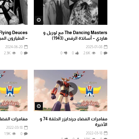
Watch Later
The Dancing Masters مع لوريل و
هاردي – أساتذة الرقص (1943)
– الطيارون المبتدئو
2024-06-20
2025-01-08
2.3K
0
0
0
2.6K
0
Watch Later
مغامرات الفضاء جرندايزر الحلقة 74 و
مغامرات الفضاء ج
الأخيرة
2022-03-18
2022-03-18
1.9K
0