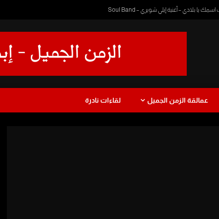
 يا بلادي – أغنية إيلي شويري – Soul Band
عمالقة الزمن الجميل
لقاءات نادرة
ا
دراما
طفولة
موسيقى
عزف
رمضان زمان
يرة
نجاة الصغيرة
Watch Later