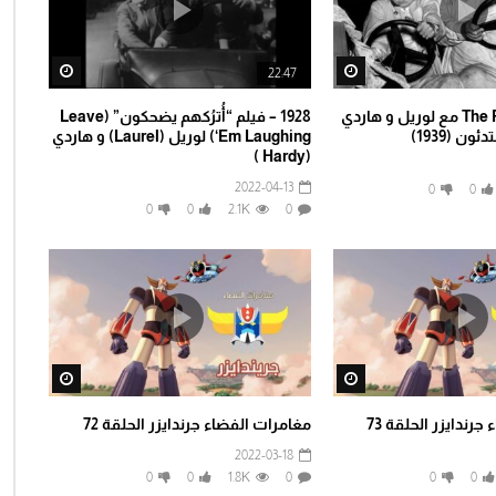
tch Later
Watch Later
22:47
The Flying Deuces مع لوريل و هاردي
1928 – فيلم “أُترُكهم يضحكون” (Leave
ن (1939)
‘Em Laughing) لوريل (Laurel) و هاردي
(Hardy )
2022-04-13
0
0
0
0
2.1K
0
tch Later
Watch Later
رندايزر الحلقة 73
مغامرات الفضاء جرندايزر الحلقة 72
2022-03-18
0
0
1.8K
0
0
0