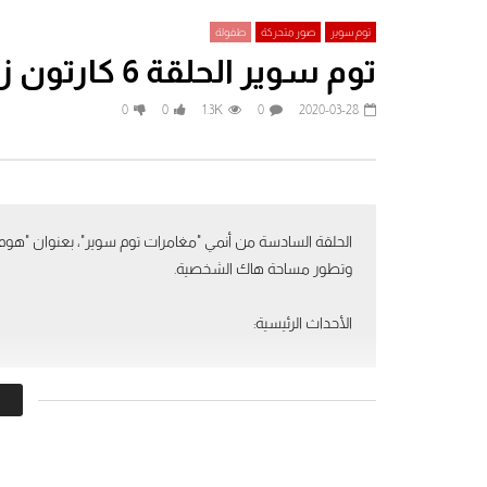
توم سوير
صور متحركة
طفولة
توم سوير الحلقة 6 كارتون زمان رسوم اطفال
Watch Later
0
0
1.3K
0
2020-03-28
The Dancing Masters مع لوريل و هاردي
– أساتذة الرقص (1943)
الطيارون المبتد
2024-06-20
2025-01-08
.3K
0
0
0
2.6K
0
وتطور مساحة هاك الشخصية.
الأحداث الرئيسية:
مشروع كوخ هاك: يظهر توم وهاك وهما يعملان معًا في بنا
توم سوير
كذبة توم على بيكي: يخبر توم بيكي أنه يساعد عمته المريضة كذ