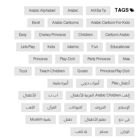
OUR LINKS:
TAGS
https://www.Youtube.com/user/syrajarabicbooks
Arabic Alphabet
Arabic
Alif Ba Ta
Tweets by TeachKidsArabic
Best
Arabic Cartoons
Arabic Cartoon For Kids
https://www.Facebook.com/TeachKidsArabic
https://www.plus.Google.com/+SyrajArabic
Easy
Disney Princess
Children
Cartoon Arabic
Lets Play
Kids
Islamic
Fun
Educational
Princess
Play-Doh
Party Princess
Msa
Toys
Teach Children
Quran
Princess Play Doh
أطفال Play
أميرات ديزني
أميرة ملتينة،
إلعب Arabic Children، العربية للأطفال
ا ب ت
الأطفال
الإسلام
الحروف
الحيوانات
القرآن
اللعب
بلي- دو
تعليم الأطفال
طفل
عامية Muslim
كوران
مسلم
يلا نلعب