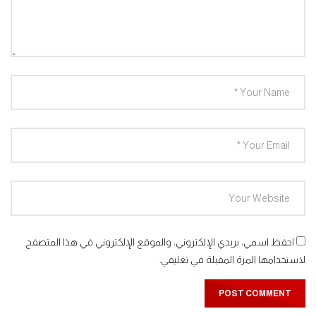
Arabic Colors & Shapes – الألوان و الأشكال بالعربية
احفظ اسمي، بريدي الإلكتروني، والموقع الإلكتروني في هذا المتصفح
لاستخدامها المرة المقبلة في تعليقي.
Lets Play logo designed by Nadeen Amer