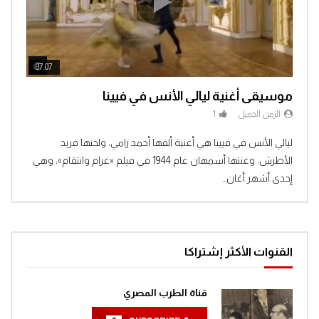
ch Later
Watch Later
07:07
04:3
موسيقى أغنية ليالي الأنس في فيينا
الزمن الجميل
1
Clic
ليالي الأنس في فيينا هي أغنية ألفها أحمد رامي، ولحنها فريد
الأطرش، وغنتها أسمهان عام 1944 في فيلم «غرام وانتقام»، وهي
إحدى أشهر أغان...
القنوات الأكثر إشتراكا
قناة الطرب المصري