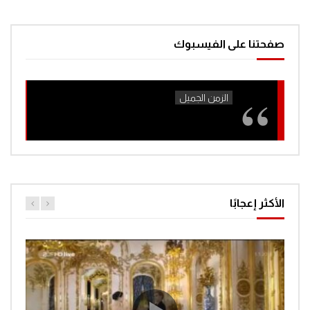
Music CopyRights to http://www.bensound.com/royalty-free-
music/2
صفحتنا على الفيسبوك
Bensound-cute
-~-~~-~~~-~~-~-
Please watch: “هالوين احلى الملابس التنكرية للأطفال مضحكة و لطيفة
Best Halloween Costumes 4 kids, adorable & funny”
https://www.youtube.com/watch?v=wiWzVOuqN8s
-~-~~-~~~-~~-~-
Click to rate this post!
]
0
Average:
0
[Total:
الأكثر إعجابًا
You must sign in to vote