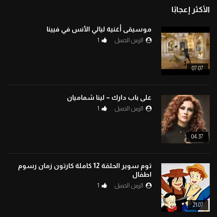
الأكثر إعجابًا
موسيقى أغنية ليالي الأنس في فيينا
الزمن الجميل
1
07:07
على باب دارك – لينا شماميان
الزمن الجميل
1
04:37
توم سوير الحلقة 12 كاملة كارتون زمان رسوم
اطفال
الزمن الجميل
1
21:07