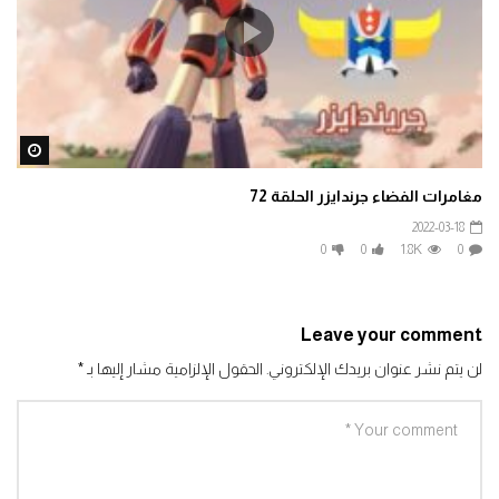
ater
مغامرات الفضاء جرندايزر الحلقة 72
2022-03-18
Animals | Teach Arabic | Kids الحيوانات | تعليم اللغة العربية | أطفال
0
0
1.8K
0
Leave your comment
لن يتم نشر عنوان بريدك الإلكتروني.
الحقول الإلزامية مشار إليها بـ
*