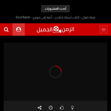
أحدث المنشورات
فرقة صول – لأكتب اسمك يا بلادي – أغنية إيلي شويري – Soul Band