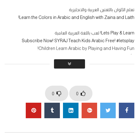
تعلم الألوان باللغتين العربية والانجليزية
عزوز – طيور بيبي
Learn the Colors in Arabic and English with Zaina and Laith!
0
1.4K
Lets Play & Learn! لعب باللغة العربية العامية
Subscribe Now! SYRAJ Teach Kids Arabic Free! #letsplay
Children Learn Arabic by Playing and Having Fun!
الأطفال تعلم اللغة العربية عن طريق اللعب و يلهون
Children learn the Arabic Language best through play. Teach kids
Spoken Arabic, grammar, Arabic vocabulary and sentence
structure all by playing and having fun! Great fun for kids and
0
0
educational too!
يتعلم الأطفال اللغة العربية بطريقة أفضل من خلال اللعب. تعليم الاطفال
العربية العامية و المفردات العربية بالاضافة الى بناء الجمل عن طريق اللعب
و المرح ! متعة كبيرة للأطفال وتعليمية أيضا!