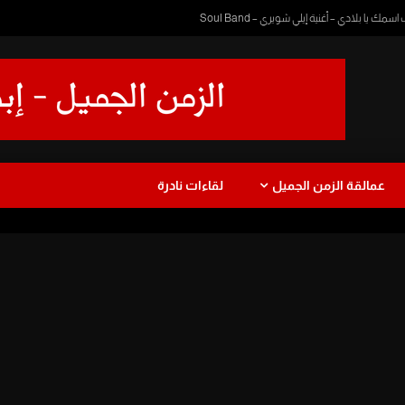
 يا بلادي – أغنية إيلي شويري – Soul Band
عمالقة الزمن الجميل
لقاءات نادرة
ا
دراما
طفولة
موسيقى
عزف
رمضان زمان
يرة
نجاة الصغيرة
Watch Later