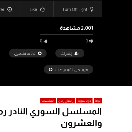
ter
Like
Turn Off Light
2٬001 مشاهدة
0
0
إشتراك
قائمة تشغيل
مزيد من الفيديوهات
رمضان زمان
دراما
دراما سورية
رمضان زمان
مسلسلات
المسلسل السوري النادر رمضا
Watch Later
5:13
والعشرون
أتيناك بالفقر يا ذا الغنى – توفيق المنجد
فيلم البريء 