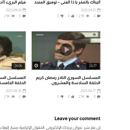
أتيناك بالفقر يا ذا الغنى – توفيق المنجد
فيلم البريء (أح
2023-09-16
2025-03-21
2.1K
0
0
0
2.1K
0
Watch Later
26:06
28:27
المسلسل السوري النادر رمضان كريم
المسلسل السور
الحلقة السادسة والعشرون
الحلقة الخامس
2023-04-16
2023-04-17
2.1K
0
0
0
2.1K
0
Leave your comment
لن يتم نشر عنوان بريدك الإلكتروني.
الحقول الإلزامية مشار إليها بـ