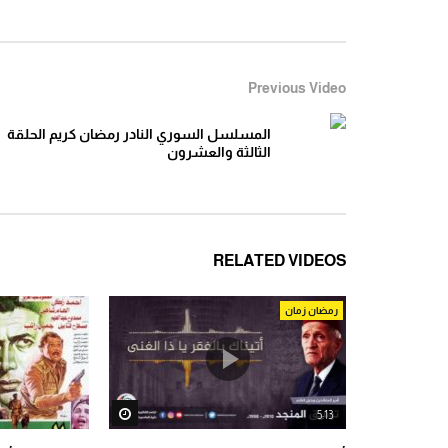
الزمن الجميل
1
ة محمد عساف – عَلّي الكوفية الأغنية الوطنية
st! [Total: 0 Average: 0]You
لسطينية، علي الكوفيه و هي الأغنية التي أصبحت من
must sign in to vote
اث الفلسطيني وهي بالاصل...
Previous Video
المسلسل السوري النادر رمضان كريم الحلقة
الثالثة والعشرون
RELATED VIDEOS
رمضان زمان
Watch Later
5:13