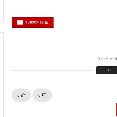
الحلقة السابعة والعشرون والأخيرة
2023-04-18
0
0
2
0
0
2.2K
0
1
SUBSCRIBE
You must si
0
0
Watch Later
04:37
21:07
سوير الحلقة 12 كاملة كارتون زمان
على باب دارك – لينا شماميان
الزمن الجميل
1