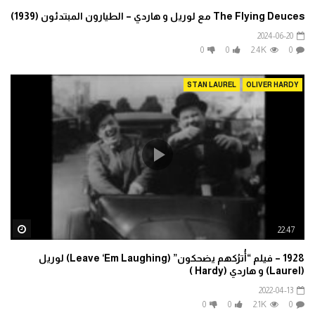
The Flying Deuces مع لوريل و هاردي – الطيارون المبتدئون (1939)
2024-06-20
0
0
2.4K
0
STAN LAUREL
OLIVER HARDY
ater
22:47
1928 – فيلم “أُترُكهم يضحكون” (Leave ‘Em Laughing) لوريل
(Laurel) و هاردي (Hardy )
2022-04-13
0
0
2.1K
0