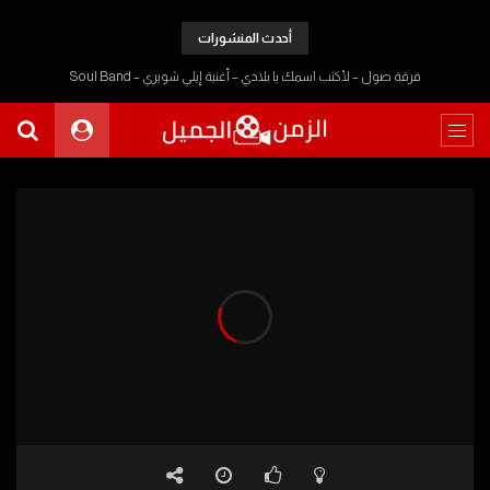
أحدث المنشورات
فرقة صول – لأكتب اسمك يا بلادي – أغنية إيلي شويري – Soul Band