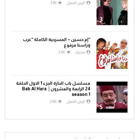
الزمن الجميل
3.3K
3
“إم حسين – المسرحية الكاملة “عرب
وراسنا مرفوع
مشرف
2.6K
4
مسلسل باب الحارة الجزء 1 الاول الحلقة
24 الرابعة والعشرون│ Bab Al Hara
season 1
الزمن الجميل
2.6K
5