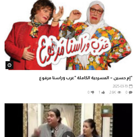
ater
“إم حسين – المسرحية الكاملة “عرب وراسنا مرفوع
2025-03-19
0
1
2.6K
0