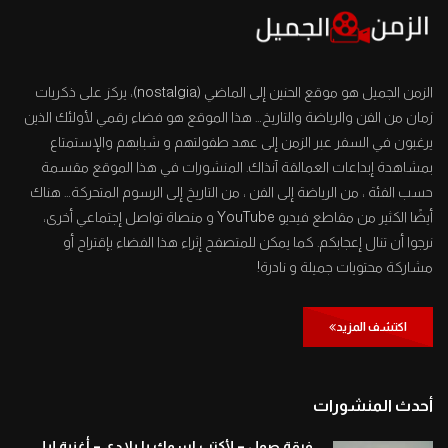
الزمن الجميل هو موقع الحنين إلى الماضي (nostalgia)، يركز على ذكريات
زمان من الفن والرياضة والتاريخ… هذا الموقع هو فضاء رقمي لأولئك الذين
يرغبون في السفر عبر الزمن إلى عهد طفولتهم و شبابهم والإستمتاع
بمشاهدة إبداعات العمالقة آنذاك. المنشورات في هذا الموقع مقسمة
حسب الفئة ، من الرياضة إلى الفن ، من التاريخ إلى الرسوم المتحركة… هناك
أيضًا الكثير من مقاطع فيديو YouTube و منصاة تواصل إجتماعي أخرى،
نرجوا أن تنال إعجابكم. كما يمكن للمتصفح إثراء هذا الفضاء بإقتراح أو
مشاركة محتويات جميلة و نادرة!
اكتشف المزيد
أحدث المنشورات
فرقة صول – لأكتب اسمك يا بلادي – أغنية إيلي