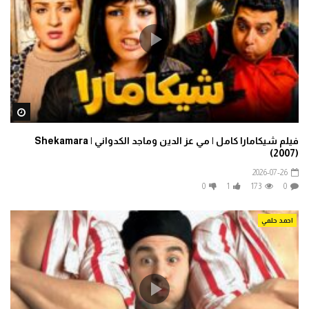
ater
فيلم شيكامارا كامل | مي عز الدين وماجد الكدواني | Shekamara
(2007)
2026-07-26
0
1
173
0
احمد حلمي