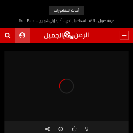
أحدث المنشورات
فرقة صول – لأكتب اسمك يا بلادي – أغنية إيلي شويري – Soul Band