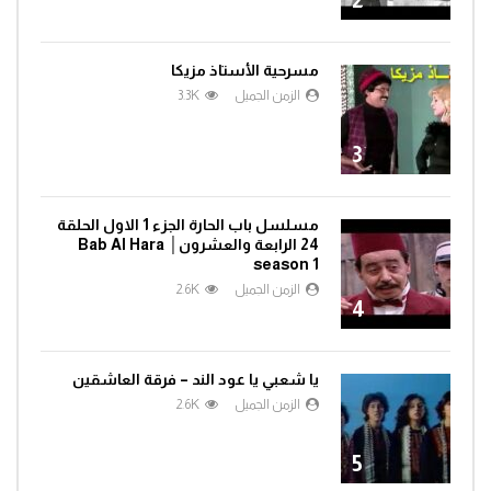
مسرحية الأستاذ مزيكا
الزمن الجميل
3.3K
3
مسلسل باب الحارة الجزء 1 الاول الحلقة
24 الرابعة والعشرون│ Bab Al Hara
season 1
الزمن الجميل
2.6K
4
يا شعبي يا عود الند – فرقة العاشقين
الزمن الجميل
2.6K
5