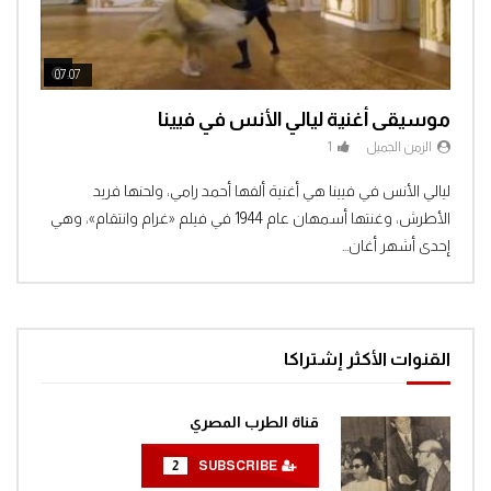
ch Later
Watch Later
07:07
04:3
موسيقى أغنية ليالي الأنس في فيينا
الزمن الجميل
1
Clic
ليالي الأنس في فيينا هي أغنية ألفها أحمد رامي، ولحنها فريد
الأطرش، وغنتها أسمهان عام 1944 في فيلم «غرام وانتقام»، وهي
إحدى أشهر أغان...
القنوات الأكثر إشتراكا
قناة الطرب المصري
2
SUBSCRIBE