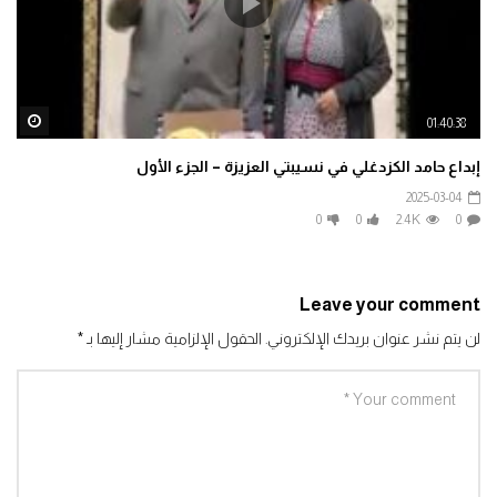
ater
01:40:38
إبداع حامد الكزدغلي في نسيبتي العزيزة – الجزء الأول
2025-03-04
0
0
2.4K
0
Leave your comment
لن يتم نشر عنوان بريدك الإلكتروني.
الحقول الإلزامية مشار إليها بـ
*