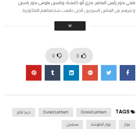
فتحي بدور رئيس المخفر؛ بدري أبو كلبشة، وياسين بقوش بدور ياسين
وغيرهم من الفنانين السوريين الذين طبعت شخصياتهم الفلكلورية
الدمشقية في الذاكرة.
والقصة حول حارة كل من أيده إله، وصح النوم هو اسم الاوتيل أو الفندق
الذي تدور فيه جزء كبير من الأحداث ويقع في حارة دمشقية شعبية وقصة
حب غوار الطوشة وحسني البورظان لفطوم صاحبة أوتيل صح النوم وتدور
المقالب بينهم للفوز بقلب فطوم.
0
0
Click to rate this post!
]
0
Average:
0
[Total:
You must sign in to vote
TAGS
Doreid Lahham
Duraid Lahham
دريد لحام
غوار
غوار الطوشة
مسلسل