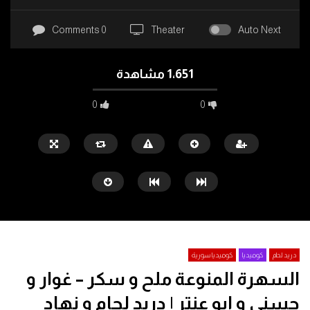
0 Comments
Theater
Auto Next
1٬651 مشاهدة
0
0
كوميديا مصرية
لطفي لبيب
ماجد الكدواني
احمد حلمي
مي عز الدين
دريد لحام
كوميديا
كوميديا سورية
السهرة المنوعة ملح و سكر – غوار و
Watch Later
حسني و ابو عنتر | دريد لحام و نهاد