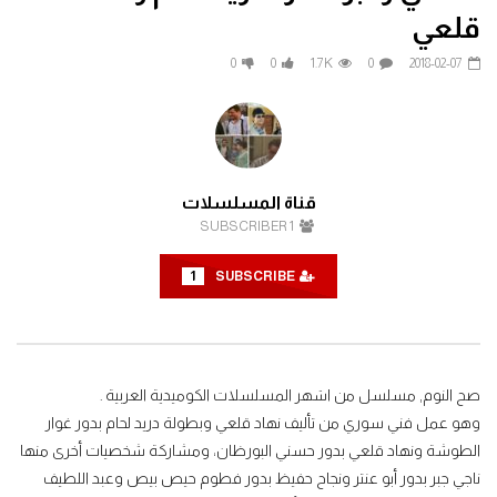
فيلم شيكامارا كامل | مي عز الدين وماجد
فيلم زكي شان | بطولة احمد
قلعي
الكدواني | Shekamara (2007)
ياسمين عبد العزيز
2026-06-24
2026-07-26
0
0
1.7K
0
2018-02-07
0
0
600
0
0
1
173
0
قناة المسلسلات
SUBSCRIBER
1
1
SUBSCRIBE
صح النوم, مسلسل من أشهر المسلسلات الكوميدية العربية .
وهو عمل فني سوري من تأليف نهاد قلعي وبطولة دريد لحام بدور غوار
الطوشة ونهاد قلعي بدور حسني البورظان، ومشاركة شخصيات أخرى منها
ناجي جبر بدور أبو عنتر ونجاح حفيظ بدور فطوم حيص بيص وعبد اللطيف