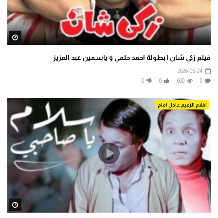
ater
فيلم زكي شان | بطولة احمد حلمي و ياسمين عبد العزيز
2026-06-24
0
0
600
0
افلام الزعيم عادل امام
ater