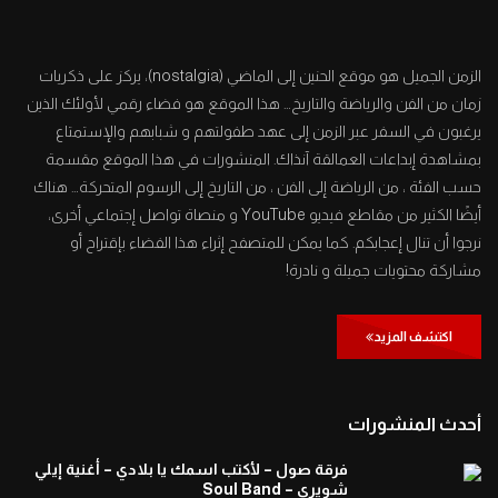
افتح يا سمسم – الحلقة 82
0
1.4K
الزمن الجميل هو موقع الحنين إلى الماضي (nostalgia)، يركز على ذكريات
زمان من الفن والرياضة والتاريخ… هذا الموقع هو فضاء رقمي لأولئك الذين
يرغبون في السفر عبر الزمن إلى عهد طفولتهم و شبابهم والإستمتاع
افتح يا سمسم – الحلقة 83
بمشاهدة إبداعات العمالقة آنذاك. المنشورات في هذا الموقع مقسمة
0
1.3K
حسب الفئة ، من الرياضة إلى الفن ، من التاريخ إلى الرسوم المتحركة… هناك
أيضًا الكثير من مقاطع فيديو YouTube و منصاة تواصل إجتماعي أخرى،
نرجوا أن تنال إعجابكم. كما يمكن للمتصفح إثراء هذا الفضاء بإقتراح أو
افتح يا سمسم – الحلقة 84
مشاركة محتويات جميلة و نادرة!
0
1.4K
اكتشف المزيد
افتح يا سمسم – الحلقة 85
0
1.4K
أحدث المنشورات
فرقة صول – لأكتب اسمك يا بلادي – أغنية إيلي
افتح يا سمسم – الحلقة 86
شويري – Soul Band
0
1.3K