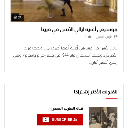
افتح يا سمسم – الحلقة 46
0
1.3K
ch Later
Watch Later
07:07
04:3
موسيقى أغنية ليالي الأنس في فيينا
افتح يا سمسم – الحلقة 47
الزمن الجميل
1
0
1.3K
Clic
ليالي الأنس في فيينا هي أغنية ألفها أحمد رامي، ولحنها فريد
الأطرش، وغنتها أسمهان عام 1944 في فيلم «غرام وانتقام»، وهي
افتح يا سمسم – الحلقة 48
إحدى أشهر أغان...
0
1.2K
افتح يا سمسم – الحلقة 49
القنوات الأكثر إشتراكا
0
1.4K
قناة الطرب المصري
افتح يا سمسم – الحلقة 50
2
SUBSCRIBE
0
1.4K