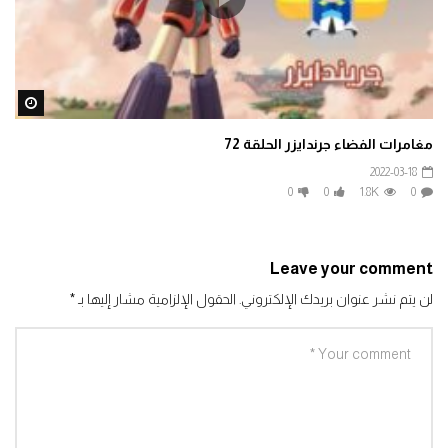
افتح يا سمسم الحلقة 33
0
1.3K
ater
مغامرات الفضاء جرندايزر الحلقة 72
افتح يا سمسم – الحلقة 34
2022-03-18
0
1.4K
0
0
1.8K
0
افتح يا سمسم – الحلقة 35
Leave your comment
0
1.3K
لن يتم نشر عنوان بريدك الإلكتروني.
الحقول الإلزامية مشار إليها بـ
*
افتح يا سمسم – الحلقة 36
0
1.3K