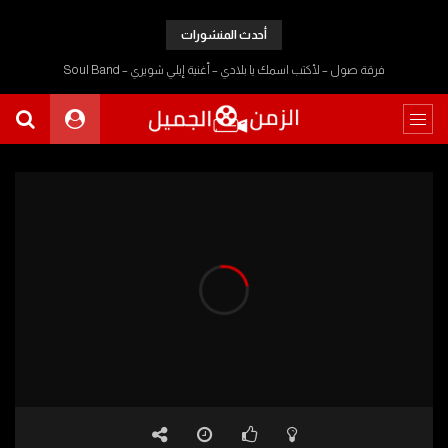
أحدث المنشورات
فرقة صول – لأكتب اسمك يا بلادي – أغنية إيلي شويري – Soul Band