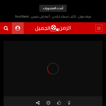
أحدث المنشورات
فرقة صول – لأكتب اسمك يا بلادي – أغنية إيلي شويري – Soul Band