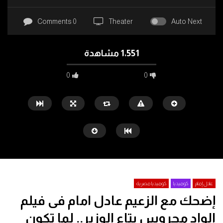
0 Comments
Theater
Auto Next
1٬551 مشاهدة
0
0
كوميديا مصرية
لطفي لبيب
ماجد الكدواني
احمد حلمي
مي عز الدين
عادل إمام
كوميديا
كوميديا مصرية
إضحك مع الزعيم عادل امام فى فيلم
Watch Later
الواد محروس بتاع الوزير.. لما تكون