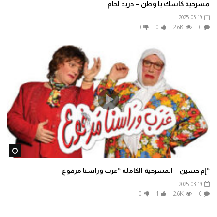
مسرحية كاسك يا وطن – دريد لحام
2025-03-19
0
0
2.6K
0
ater
“إم حسين – المسرحية الكاملة “عرب وراسنا مرفوع
2025-03-19
0
1
2.6K
0