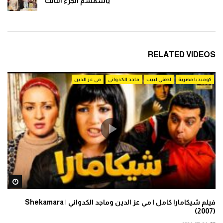
ياسمسم الجزء الثالث
RELATED VIDEOS
كوميديا مصرية
لطفي لبيب
ماجد الكدواني
مي عز الدين
ater
فيلم شيكامارا كامل | مي عز الدين وماجد الكدواني | Shekamara
(2007)