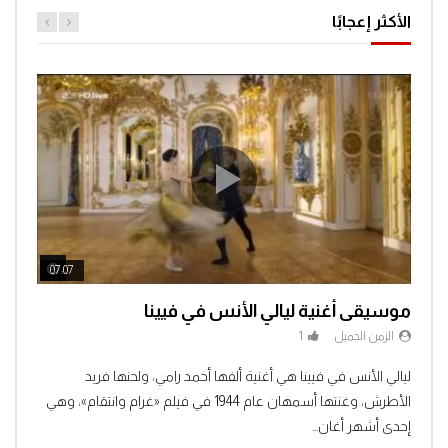
الأكثر إعجابًا
ch Later
Watch Later
07:07
04:3
موسيقى أغنية ليالي الأنس في فيينا
الزمن الجميل
1
Clic
ليالي الأنس في فيينا هي أغنية ألفها أحمد رامي، ولحنها فريد
الأطرش، وغنتها أسمهان عام 1944 في فيلم «غرام وانتقام»، وهي
إحدى أشهر أغان...