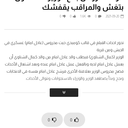
فيلم شيكامارا كامل | مي عز الدين وماجد
فيلم زكي شان | بطولة احمد
بتغش والمراقب يقفشك
الكدواني | Shekamara (2007)
ياسمين عبد العزيز
2026-06-24
2026-07-26
0
0
1.6K
0
2021-09-20
0
0
602
0
0
1
173
0
تدور أحداث الفيلم في قالب كوميدي حيث محروس (عادل امام) عسكري في
الجيش ومن قرية
الوزير (كمال الشناوي) فيطلب والد عادل امام من والد كمال الشناوي أن
يعمل عادل امام لديه وبالفعل عمل عادل امام عنده وبعد اشتعال الأحداث
فضح محروس الوزير بعلاقتة الأخرى فرشح عادل امام نفسه في الانتخابات
ونجح وبدأ يضطهد الوزير والوزراء بالاستجوابات وتتوالى الأحداث.
فريق العمل
إخراج: نادر جلال
مساعد مخرج: رامي إمام
قصة سيناريو وحوار: محمد صلاح الزهار
0
0
بطولة