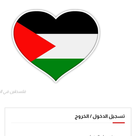
فلسطين في ال
تسجيل الدخول / الخروج