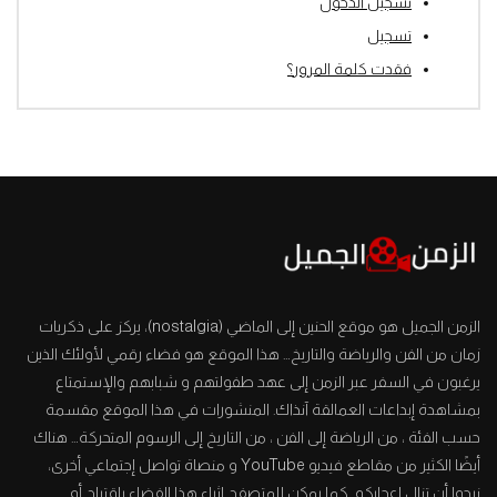
تسجيل الدخول
تسجيل
فقدت كلمة المرور؟
الزمن الجميل هو موقع الحنين إلى الماضي (nostalgia)، يركز على ذكريات
زمان من الفن والرياضة والتاريخ… هذا الموقع هو فضاء رقمي لأولئك الذين
يرغبون في السفر عبر الزمن إلى عهد طفولتهم و شبابهم والإستمتاع
بمشاهدة إبداعات العمالقة آنذاك. المنشورات في هذا الموقع مقسمة
حسب الفئة ، من الرياضة إلى الفن ، من التاريخ إلى الرسوم المتحركة… هناك
أيضًا الكثير من مقاطع فيديو YouTube و منصاة تواصل إجتماعي أخرى،
نرجوا أن تنال إعجابكم. كما يمكن للمتصفح إثراء هذا الفضاء بإقتراح أو