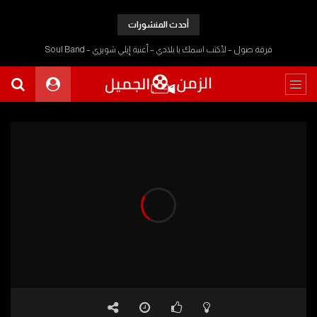
أحدث المنشورات
فرقة صول – لأكتب اسمك يا بلادي – أغنية إيلي شويري – Soul Band