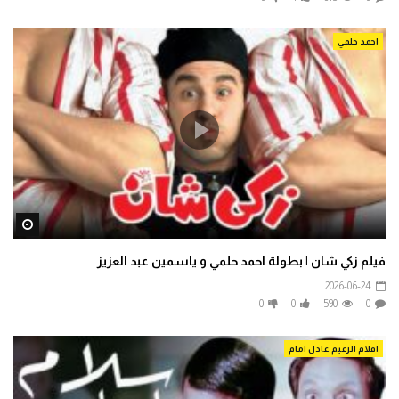
احمد حلمي
ater
فيلم زكي شان | بطولة احمد حلمي و ياسمين عبد العزيز
2026-06-24
0
0
590
0
افلام الزعيم عادل امام