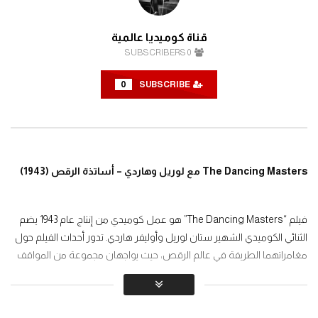
قناة كوميديا عالمية
SUBSCRIBERS
0
0
SUBSCRIBE
The Dancing Masters مع لوريل وهاردي – أساتذة الرقص (1943)
فيلم “The Dancing Masters” هو عمل كوميدي من إنتاج عام 1943 يضم
الثنائي الكوميدي الشهير ستان لوريل وأوليفر هاردي. تدور أحداث الفيلم حول
مغامراتهما الطريفة في عالم الرقص، حيث يواجهان مجموعة من المواقف
الفكاهية والمفاجآت أثناء محاولتهما تحقيق النجاح في مجال الرقص. يجمع
الفيلم بين الضحك والرقص، مما يوفر تجربة ممتعة تعكس براعتهما في
الكوميديا. يعتبر “The Dancing Masters” من الأعمال المحبوبة لعشاق