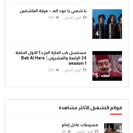
يا شعبي يا عود الند – فرقة العاشقين
الزمن الجميل
2.6K
4
مسلسل باب الحارة الجزء 1 الاول الحلقة
24 الرابعة والعشرون│ Bab Al Hara
season 1
الزمن الجميل
2.6K
5
قوائم التشغيل الأكثر مشاهدة
مسرحيات عادل إمام
الزمن الجميل
2K