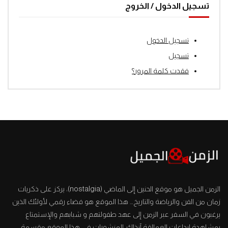
تسجيل الدخول / الخروج
تسجيل الدخول
تسجيل
فقدت كلمة المرور؟
الزمن الجميل هو موقع الحنين إلى الماضي (nostalgia)، يركز على ذكريات
زمان من الفن والرياضة والتاريخ… هذا الموقع هو فضاء رقمي لأولئك الذين
يرغبون في السفر عبر الزمن إلى عهد طفولتهم و شبابهم والإستمتاع
بمشاهدة إبداعات العمالقة آنذاك. المنشورات في هذا الموقع مقسمة