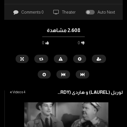
0 Comments
Theater
Auto Next
2٬608 مشاهدة
0
0
كوميديا مصرية
لطفي لبيب
ماجد الكدواني
عادل امام وعايدة رياض
لوريل (LAUREL) و هاردي (HARDY )
4 Videos
مي عز الدين
Watch Later