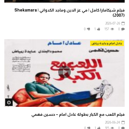
فيلم شيكامارا كامل | مي عز الدين وماجد الكدواني | Shekamara
(2007)
2026-07-26
0
1
157
0
عادل امام وعايدة رياض
ater
فيلم اللعب مع الكبار بطولة عادل امام – حسين فهمي
2026-06-24
0
1
315
0