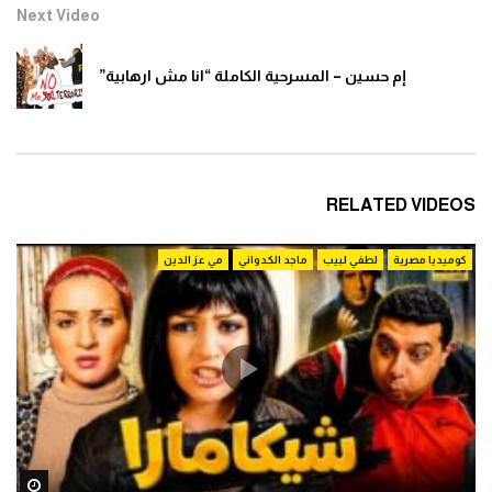
Next Video
إم حسين – المسرحية الكاملة “انا مش ارهابية”
RELATED VIDEOS
كوميديا مصرية
لطفي لبيب
ماجد الكدواني
مي عز الدين
ater