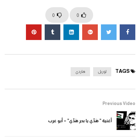
الفكاهة.
0
0
Click to rate this post!
]
0
Average:
0
[Total:
You must sign in to vote
TAGS
لوريل
هاردي
Previous Video
أغنية ” هَدِّي يا بحر هَدِّي” – أبو عرب