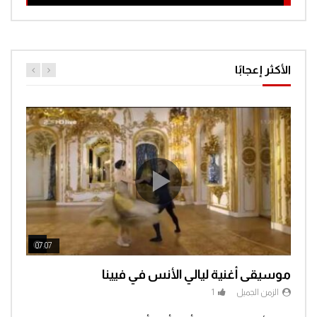
الأكثر إعجابًا
ch Later
Watch Later
07:07
04:3
موسيقى أغنية ليالي الأنس في فيينا
الزمن الجميل
1