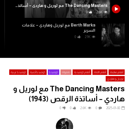
فيلم شيكامارا كامل | مي عز الدين وماجد
فيلم اللعب مع الكبار بطول
The Dancing Masters مع لوريل و هاردي – أساتذة الرقص (1943)
الكدواني | Shekamara (2007)
حسين فهمي
0
2.6K
2026-06-24
2026-07-26
0
1
315
0
0
1
157
0
Berth Marks مع لوريل وهاردي – علامات
السرير
0
2.1K
The Flying Deuces مع لوريل و هاردي –
الطيارون المبتدئون (1939)
0
2.4K
أفلام صامتة
أفلام كاملة
أفلام كوميدية
طفولة
كوميديا
كوميديا ​​أجنبية
كوميديا غربية
لوريل و هاردي
1928 – فيلم “أُترُكهم يضحكون” (Leave ‘Em
The Dancing Masters مع لوريل و
Laughing) لوريل (Laurel) و هاردي (Hardy )
0
2.1K
هاردي – أساتذة الرقص (1943)
0
0
2.6K
0
2025-01-08