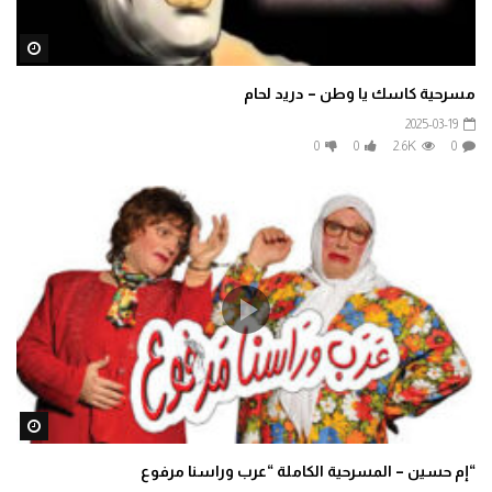
ater
مسرحية كاسك يا وطن – دريد لحام
2025-03-19
0
0
2.6K
0
ater
“إم حسين – المسرحية الكاملة “عرب وراسنا مرفوع