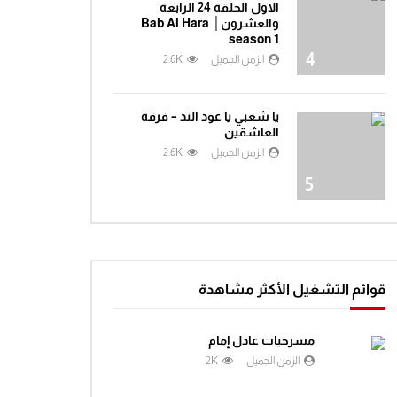
الاول الحلقة 24 الرابعة
والعشرون│ Bab Al Hara
season 1
4
الزمن الجميل
2.6K
يا شعبي يا عود الند – فرقة
العاشقين
الزمن الجميل
2.6K
5
قوائم التشغيل الأكثر مشاهدة
مسرحيات عادل إمام
الزمن الجميل
2K