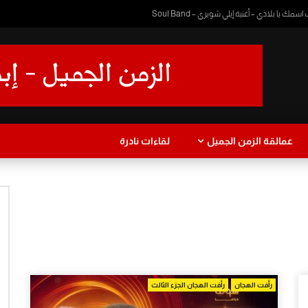
 يا بلادي – أغنية إيلي شويري – Soul Band
عمالقة الزمن الجميل
لقاءات نادرة
ا
دراما
طفولة
موسيقى
عزف
رمضان زمان
يرة
نجاة الصغيرة
رأفت الهجان
رأفت الهجان الجزء الثالث
Watch Later