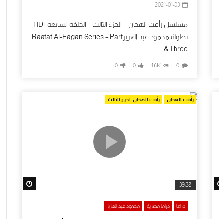
2021-01-03
مسلسل رأفت الهجان – الجزء الثالث – الحلقة السابعة | HD
بطولة محمود عبد العزيزRaafat Al-Hagan Series – Part
Three &...
0
0
1.6K
0
رأفت الهجان
رأفت الهجان الجزء الثالث
tch Later
Watch Later
39:38
دراما
دراما مصرية
محمود عبد العزيز