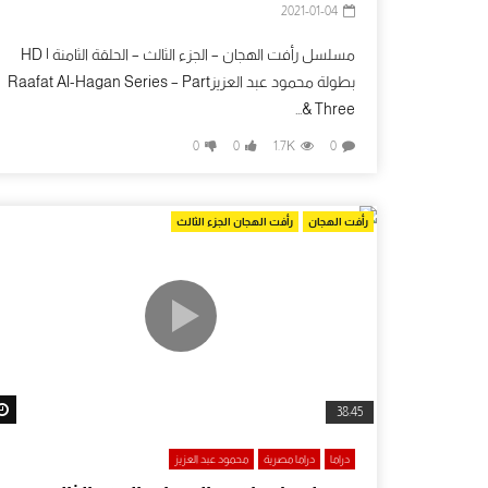
2021-01-04
مسلسل رأفت الهجان – الجزء الثالث – الحلقة الثامنة | HD
بطولة محمود عبد العزيزRaafat Al-Hagan Series – Part
Three &...
0
0
1.7K
0
رأفت الهجان
رأفت الهجان الجزء الثالث
38:45
دراما
دراما مصرية
محمود عبد العزيز