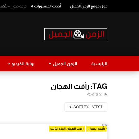
حول موقع الزمن الجميل
أحدث المنشورات
فرقة صول – لأكتب اسمك
الرئيسية
الزمن الجميل
بوابة الفيديو
طرب
كوميدي
TAG: رأفت الهجان
56 POSTS
طرب لبناني
نجاة الصغ
SORT BY:
LATEST
رأفت الهجان
رأفت الهجان الجزء الثالث
Watch Later
1