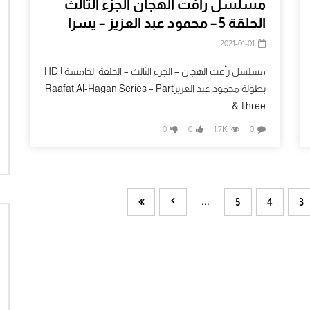
مسلسل رافت الهجان الجزء الثالث
الحلقة 5 – محمود عبد العزيز – يسرا
2021-01-01
مسلسل رأفت الهجان – الجزء الثالث – الحلقة الخامسة | HD
بطولة محمود عبد العزيزRaafat Al-Hagan Series – Part
Three &...
0
0
1.7K
0
...
5
4
3