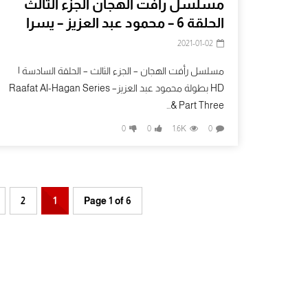
مسلسل رافت الهجان الجزء الثالث
الحلقة 6 – محمود عبد العزيز – يسرا
2021-01-02
مسلسل رأفت الهجان – الجزء الثالث – الحلقة السادسة |
HD بطولة محمود عبد العزيزRaafat Al-Hagan Series –
Part Three &...
0
0
1.6K
0
2
1
Page 1 of 6