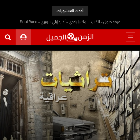
أحدث المنشورات
فرقة صول – لأكتب اسمك يا بلادي – أغنية إيلي شويري – Soul Band