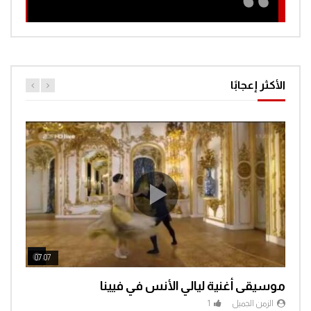
الأكثر إعجابًا
ch Later
Watch Later
07:07
04:3
موسيقى أغنية ليالي الأنس في فيينا
الزمن الجميل
1