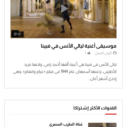
مغامرات الفضاء جرندايزر الحلقة 47
0
1.3K
مغامرات الفضاء جرندايزر الحلقة 48
ch Later
Watch Later
07:07
04:3
1
1.4K
موسيقى أغنية ليالي الأنس في فيينا
الزمن الجميل
1
مغامرات الفضاء جرندايزر الحلقة 49
Clic
ليالي الأنس في فيينا هي أغنية ألفها أحمد رامي، ولحنها فريد
0
1.4K
الأطرش، وغنتها أسمهان عام 1944 في فيلم «غرام وانتقام»، وهي
إحدى أشهر أغان...
مغامرات الفضاء جرندايزر الحلقة 50
0
1.4K
القنوات الأكثر إشتراكا
مغامرات الفضاء جرندايزر الحلقة 51
0
1.4K
قناة الطرب المصري