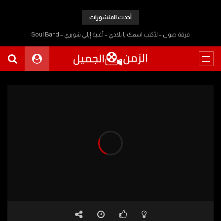
أحدث المنشورات
فرقة صول – لأكتب اسمك يا بلادي – أغنية إيلي شويري – Soul Band