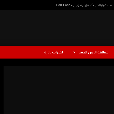
 يا بلادي – أغنية إيلي شويري – Soul Band
عمالقة الزمن الجميل
لقاءات نادرة
ا
دراما
طفولة
موسيقى
عزف
رمضان زمان
يرة
نجاة الصغيرة
Watch Later