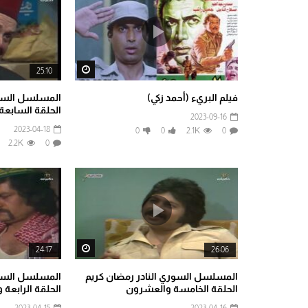
Watch Later
25:10
فيلم البريء (أحمد زكي)
المسلسل السور
الحلقة السابعة
2023-09-16
2023-04-18
0
0
2.1K
0
2.2K
0
Watch Later
24:17
26:06
المسلسل السوري النادر رمضان كريم
المسلسل السور
الحلقة الخامسة والعشرون
الحلقة الرابعة