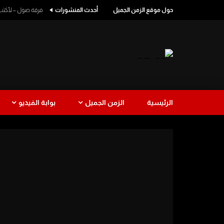
حول موقع الزمن الجميل
أحدث المنشورات
فرقة صول – لأكتب اسمك
الرئيسية
الزمن الجميل
بوابة الفيديو
طرب
كوميدي
طرب لبناني
نجاة الصغ
Watch Later
1