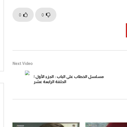
0
0
Watch Later
04:37
21:07
سوير الحلقة 12 كاملة كارتون زمان
على باب دارك – لينا شماميان
الزمن الجميل
1
Click to rate this post! [Total: 0 Average: 0]You
Click to rate this po
must sign in to vote
Next Video
مسلسل الخطاب على الباب : الجزء الأول |
الحلقة الرابعة عشر