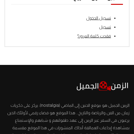
تسجيل الدخول
تسجيل
فقدت كلمة المرور؟
الزمن الجميل هو موقع الحنين إلى الماضي (nostalgia)، يركز على ذكريات
زمان من الفن والرياضة والتاريخ… هذا الموقع هو فضاء رقمي لأولئك الذين
يرغبون في السفر عبر الزمن إلى عهد طفولتهم و شبابهم والإستمتاع
بمشاهدة إبداعات العمالقة آنذاك. المنشورات في هذا الموقع مقسمة