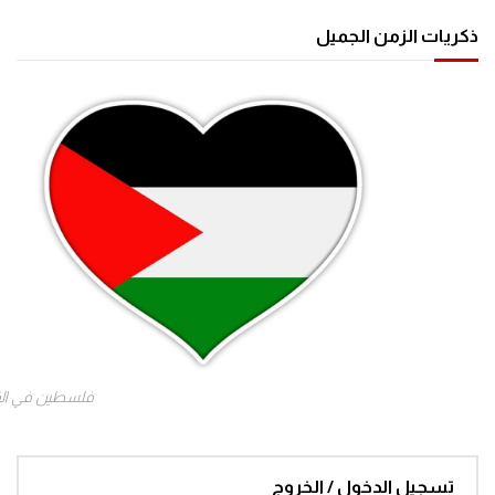
ذكريات الزمن الجميل
فلسطين في ال
تسجيل الدخول / الخروج