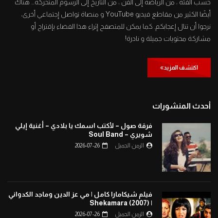
حسب الفئة ، من الرياضة إلى الفن ، من التاريخ إلى الرسوم المتحركة… هناك
أيضًا الكثير من مقاطع فيديو YouTube و منصاة تواصل إجتماعي أخرى،
نرجوا أن تنال إعجابكم. كما يمكن للمتصفح إثراء هذا الفضاء بإقتراح أو
مشاركة محتويات جميلة و نادرة!
اكتشف المزيد
أحدث المنشورات
فرقة صول – لأكتب اسمك يا بلادي – أغنية إيلي
شويري – Soul Band
الزمن الجميل
2026-07-26
فيلم شيكامارا كامل | مي عز الدين وماجد الكدواني
| Shekamara (2007)
الزمن الجميل
2026-07-26