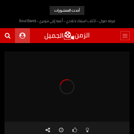
أحدث المنشورات
فرقة صول – لأكتب اسمك يا بلادي – أغنية إيلي شويري – Soul Band