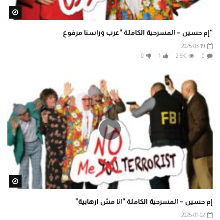
ater
“إم حسين – المسرحية الكاملة “عرب وراسنا مرفوع
2025-03-19
0
1
2.6K
0
ater
إم حسين – المسرحية الكاملة “انا مش ارهابية”
2025-01-02