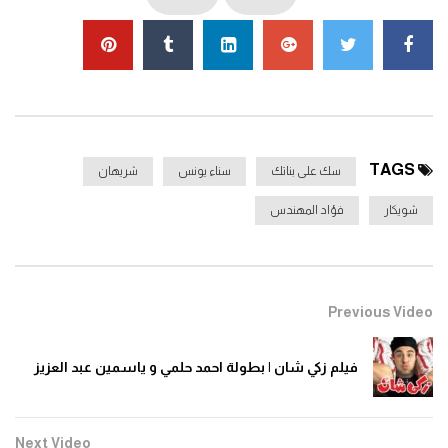
لتزويجهن بسرعة حتى يتمكن هو من الزواج بحبيبته
عصمت
(شويكار) سرًا،
لكن الأمور تتعقد عندما تعرف ابنته
سوسو
(شريهان) بالخطط وتدخل
الأحداث في إطار كوميدي مليء بالمواقف الطريفة والمفارقات، بما في ذلك
مشاكل فوزية مع زوجها حنفي ومصاحبة نادية لرجل متزوج يدعى
كريم
موقع السينما+2
.
TAGS
سك على بناتك
سناء يونس
شريهان
الشخصيات الرئيسية
شويكار
فؤاد المهندس
فؤاد المهندس
: الدكتور رأفت
شويكار
: عصمت
Previous Video
سناء يونس
: فوزية
شريهان
: سوسو
فيلم زكي شان | بطولة احمد حلمي و ياسمين عبد العزيز
إجلال زكي
: نادية
أحمد راتب
: سامح
Next Video
محمد أبو الحسن
: حنفي (بعد اعتذار أسامة عباس)