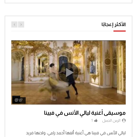
الأكثر إعجابًا
ch Later
Watch Later
07:07
04:3
موسيقى أغنية ليالي الأنس في فيينا
الزمن الجميل
1
Clic
ليالي الأنس في فيينا هي أغنية ألفها أحمد رامي، ولحنها فريد