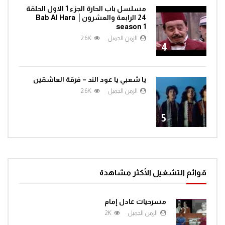
مسلسل باب الحارة الجزء 1 الاول الحلقة
24 الرابعة والعشرون│ Bab Al Hara
season 1
الزمن الجميل
2.6K
4
يا شعبي يا عود الند – فرقة العاشقين
الزمن الجميل
2.6K
5
قوائم التشغيل الأكثر مشاهدة
مسرحيات عادل إمام
الزمن الجميل
2K