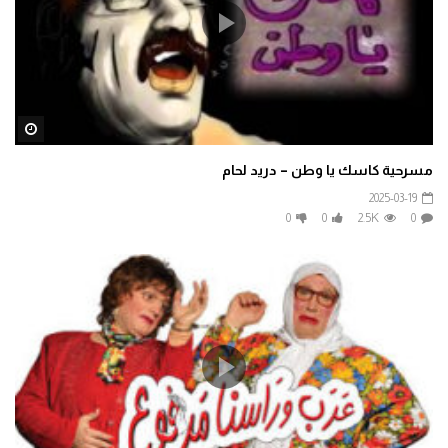
ater
مسرحية كاسك يا وطن – دريد لحام
2025-03-19
0
0
2.5K
0