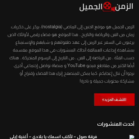
افتح يا سمسم – الحلقة 82
0
1.4K
الزمن الجميل هو موقع الحنين إلى الماضي (nostalgia)، يركز على ذكريات
زمان من الفن والرياضة والتاريخ… هذا الموقع هو فضاء رقمي لأولئك الذين
افتح يا سمسم – الحلقة 83
يرغبون في السفر عبر الزمن إلى عهد طفولتهم و شبابهم والإستمتاع
0
1.3K
بمشاهدة إبداعات العمالقة آنذاك. المنشورات في هذا الموقع مقسمة
حسب الفئة ، من الرياضة إلى الفن ، من التاريخ إلى الرسوم المتحركة… هناك
أيضًا الكثير من مقاطع فيديو YouTube و منصاة تواصل إجتماعي أخرى،
افتح يا سمسم – الحلقة 84
نرجوا أن تنال إعجابكم. كما يمكن للمتصفح إثراء هذا الفضاء بإقتراح أو
0
1.4K
مشاركة محتويات جميلة و نادرة!
اكتشف المزيد
افتح يا سمسم – الحلقة 85
0
1.4K
أحدث المنشورات
افتح يا سمسم – الحلقة 86
فرقة صول – لأكتب اسمك يا بلادي – أغنية إيلي
0
1.3K