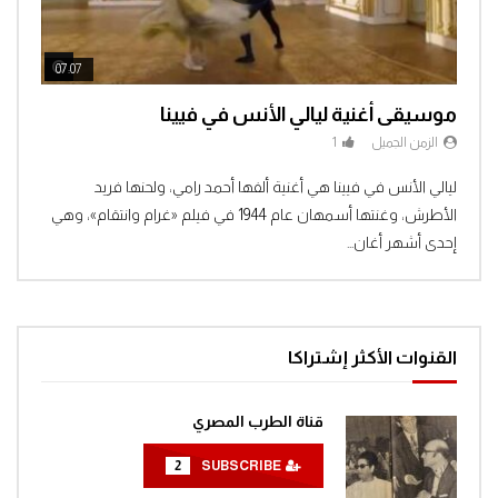
افتح يا سمسم – الحلقة 45
0
1.2K
ch Later
Watch Later
07:07
04:3
موسيقى أغنية ليالي الأنس في فيينا
افتح يا سمسم – الحلقة 46
الزمن الجميل
1
0
1.3K
Clic
ليالي الأنس في فيينا هي أغنية ألفها أحمد رامي، ولحنها فريد
الأطرش، وغنتها أسمهان عام 1944 في فيلم «غرام وانتقام»، وهي
افتح يا سمسم – الحلقة 47
إحدى أشهر أغان...
0
1.3K
افتح يا سمسم – الحلقة 49
القنوات الأكثر إشتراكا
0
1.3K
قناة الطرب المصري
افتح يا سمسم – الحلقة 50
2
SUBSCRIBE
0
1.4K