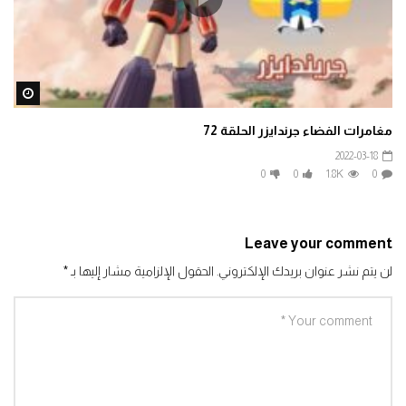
افتح يا سمسم – الحلقة 32
0
1.3K
ater
مغامرات الفضاء جرندايزر الحلقة 72
افتح يا سمسم الحلقة 33
2022-03-18
0
1.3K
0
0
1.8K
0
افتح يا سمسم – الحلقة 34
Leave your comment
0
1.4K
لن يتم نشر عنوان بريدك الإلكتروني.
الحقول الإلزامية مشار إليها بـ
*
افتح يا سمسم – الحلقة 35
0
1.3K