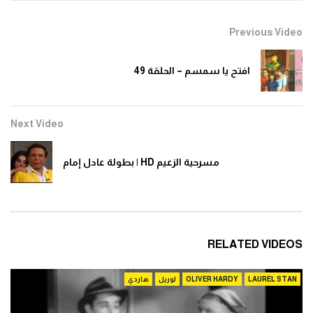
0
1.3K
Previous Video
افتح يا سمسم – الحلقة 10
افتح يا سمسم – الحلقة 49
0
1.4K
Next Video
افتح يا سمسم – الحلقة 11
0
1.2K
مسرحية الزعيم HD | بطولة عادل إمام
افتح يا سمسم – الحلقة 12
0
1.3K
RELATED VIDEOS
افتح يا سمسم – الحلقة 13
LAUREL STAN
OLIVER HARDY
لوريل
هاردي
0
1.3K