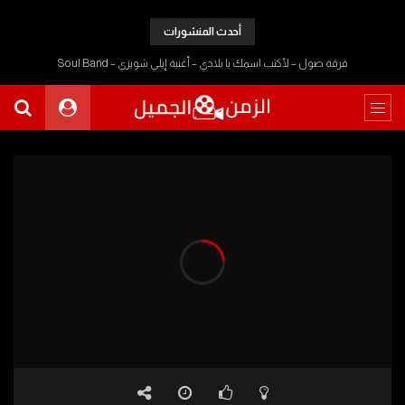
أحدث المنشورات
فرقة صول – لأكتب اسمك يا بلادي – أغنية إيلي شويري – Soul Band