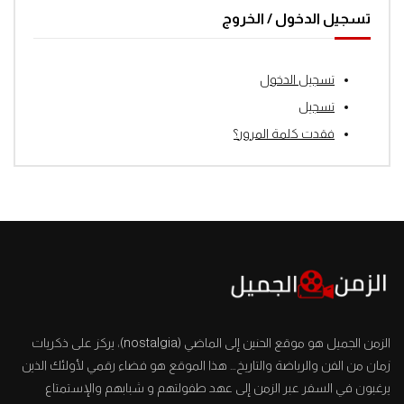
تسجيل الدخول / الخروج
تسجيل الدخول
تسجيل
فقدت كلمة المرور؟
الزمن الجميل هو موقع الحنين إلى الماضي (nostalgia)، يركز على ذكريات
زمان من الفن والرياضة والتاريخ… هذا الموقع هو فضاء رقمي لأولئك الذين
يرغبون في السفر عبر الزمن إلى عهد طفولتهم و شبابهم والإستمتاع