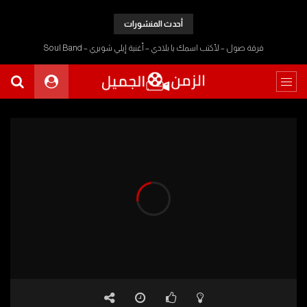
أحدث المنشورات
فرقة صول – لأكتب اسمك يا بلادي – أغنية إيلي شويري – Soul Band