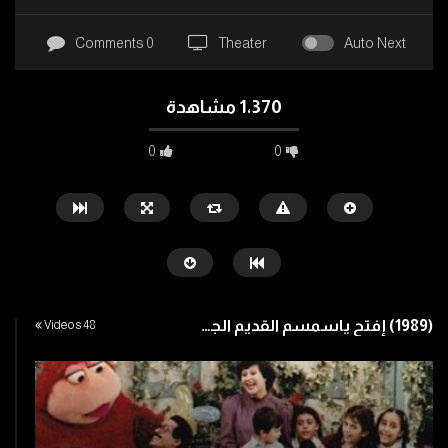
0 Comments
Theater
Auto Next
1٬370 مشاهدة
0
0
LAUREL STAN
OLIVER HARDY
لوريل
هاردي
LAUREL STAN
LIVER HARDY
(1989) إفتح ياسمسم القديم الجزء الثالث
48 Videos
Watch Later