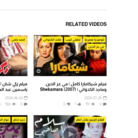
RELATED VIDEOS
كوميديا مصرية
لطفي لبيب
ماجد الكدواني
احمد حلمي
مي عز الدين
Watch Later
فيلم شيكامارا كامل | مي عز الدين
فيلم زكي شان |
وماجد الكدواني | Shekamara (2007)
ياسمين عبد الع
2026-06-24
2026-07-26
588
0
0
1
151
0
افلام الزعيم عادل امام
دريد لحام
غوار ا