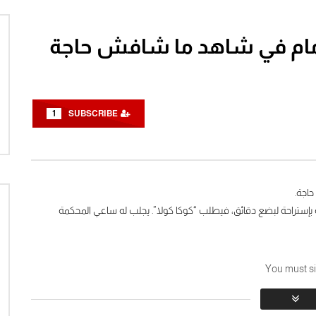
 إمام في شاهد ما شافش حاجة
Watch Later
ن | بطولة احمد حلمي و
مسرحية سك على بناتك
العزيز
2026-06-12
1
SUBSCRIBE
0
0
1K
0
0
0
اجة.
 له بإستراحة لبضع دقائق، فيطلب “كوكا كولا”. يجلب له ساعي المحكمة
You must si