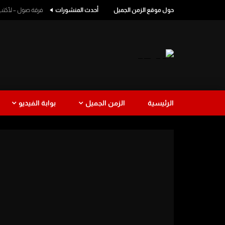
حول موقع الزمن الجميل
أحدث المنشورات
فرقة صول – لأكتب اسمك
الرئيسية
الزمن الجميل
بوابة الفيديو
طرب
كوميدي
طرب لبناني
نجاة الصغ
Watch Later
1