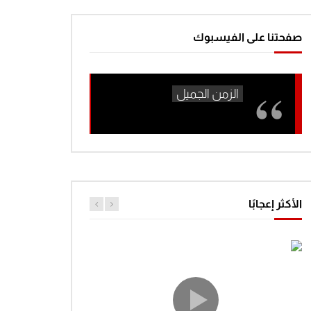
صفحتنا على الفيسبوك
Watch Later
Watch Later
عادل امام سلام ياصاحبي
مسرحية كاسك يا وطن – 
2025-03-19
2026-06-11
0
2.6K
0
0
1
751
0
الأكثر إعجابًا