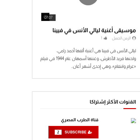
Watch Later
Watch Later
07:07
موسيقى أغنية ليالي الأنس في فيينا
الزمن الجميل
1
ليالي الأنس في فيينا هي أغنية ألفها أحمد رامي،
ولحنها فريد الأطرش، وغنتها أسمهان عام 1944 في فيلم
«غرام وانتقام»، وهي إحدى أشهر أغان...
القنوات الأكثر إشتراكا
قناة الطرب المصري
2
SUBSCRIBE