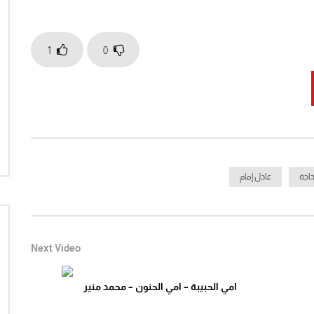
Watch Later
04:37
21:07
1
0
سوير الحلقة 12 كاملة كارتون زمان
على باب دارك – لينا شماميان
الزمن الجميل
1
Click to rate this post! [Total: 0 Average: 0]You
Click to rate this po
must sign in to vote
اجة
عادل إمام
Next Video
امي الحبيبة – امي الحنون – محمد منير