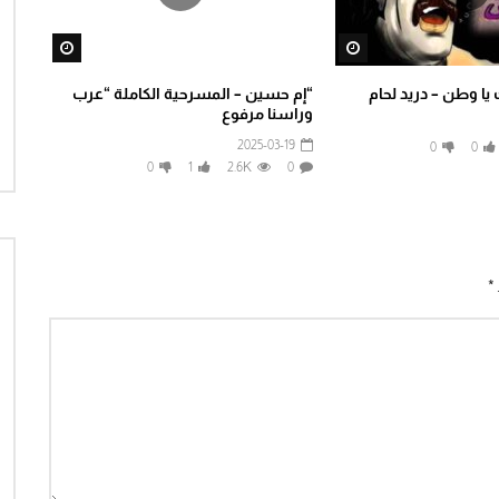
tch Later
Watch Later
 وطن – دريد لحام
“إم حسين – المسرحية الكاملة “عرب
وراسنا مرفوع
2025-03-19
0
0
0
1
2.6K
0
*