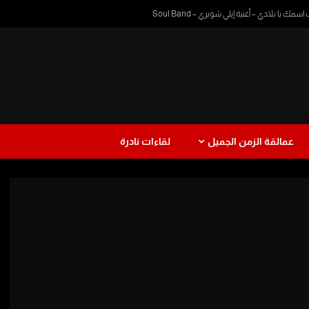
 يا بلادي – أغنية إيلي شويري – Soul Band
عمالقة الزمن الجميل
لقاءات نادرة
ا
دراما
طفولة
موسيقى
عزف
رمضان زمان
يرة
نجاة الصغيرة
Watch Later