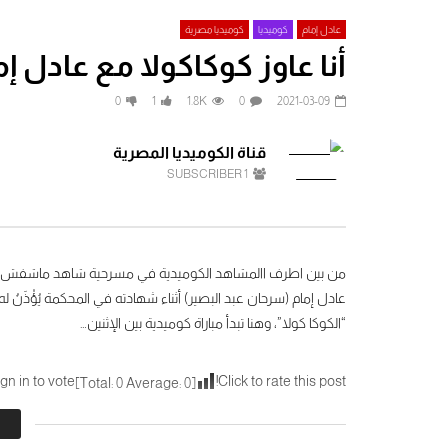
عادل إمام
كوميديا
كوميديا مصرية
أنا عاوز كوكاكولا مع عادل
Watch Later
0
1
1.8K
0
2021-03-09
فيلم شيكامارا كامل | مي عز الدين وماجد
فيلم زكي شا
الكدواني | Shekamara (2007)
ياسمين عبد 
قناة الكوميديا المصرية
2026-06-24
2026-07-26
SUBSCRIBER
1
588
0
0
1
151
0
من بين أطرف االمشاهد الكوميدية في مسرحية شاهد ماشفش ح
عادل إمام (سرحان عبد البصير) أثناء شهادته في المحكمة يُؤْذَنُ
“الكوكا كولا”، وهنا تبدأ مباراة كوميدية بين الإثنين…
توم سوير
gn in to vote
Click to rate this post!
]
0
Average:
0
[Total: