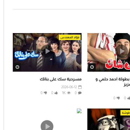
فؤاد المهندس
tch Later
Watch Later
 بطولة احمد حلمي و
مسرحية سك على بناتك
زيز
2026-06-12
0
0
1K
0
0
0
لطوشة